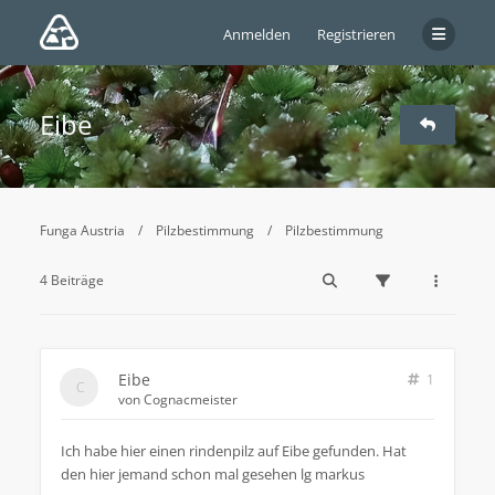
Anmelden
Registrieren
Eibe
Funga Austria
Pilzbestimmung
Pilzbestimmung
4 Beiträge
Eibe
1
von
Cognacmeister
Ich habe hier einen rindenpilz auf Eibe gefunden. Hat
den hier jemand schon mal gesehen lg markus