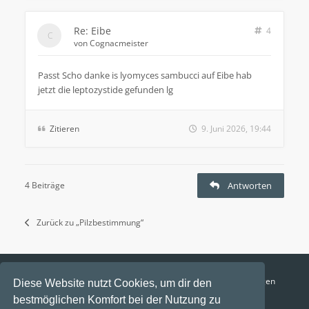
Re: Eibe
4
von
Cognacmeister
Passt Scho danke is lyomyces sambucci auf Eibe hab
jetzt die leptozystide gefunden lg
Zitieren
9. Juni 2026, 19:44
4 Beiträge
Antworten
Zurück zu „Pilzbestimmung“
Funga Austria
FAQ
Datenschutz
Nutzungsbedingungen
Diese Website nutzt Cookies, um dir den
bestmöglichen Komfort bei der Nutzung zu
Alle Zeiten sind
UTC+02:00