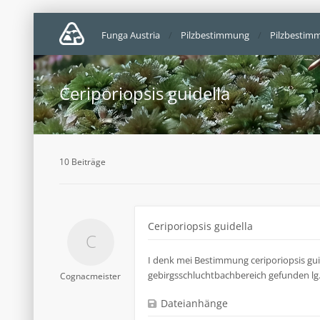
Funga Austria
Pilzbestimmung
Pilzbestim
Ceriporiopsis guidella
10 Beiträge
Ceriporiopsis guidella
I denk mei Bestimmung ceriporiopsis gui
gebirgsschluchtbachbereich gefunden lg
Cognacmeister
Dateianhänge