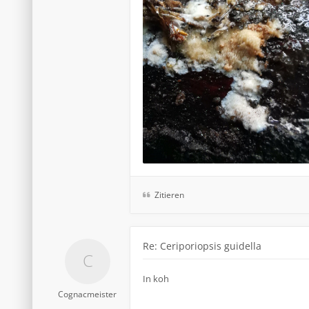
Zitieren
Re: Ceriporiopsis guidella
In koh
Cognacmeister