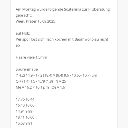
Am Montag wurde folgende Scutellinia zur Pilzberatung
gebracht:
Wien, Prater 15.09.2025
auf Holz
Perispor löst sich nach kochen mit Baumwollblau nicht
ab
Haare viele 1,5mm
Sporenmaße
(14.2) 14.9 - 17.2 (18.4) × (9.4) 9.6 - 10.65 (10.7) µm
Q = (1.4) 1.5 - 1.79 (1.8) ; N = 25
Me = 16.2 × 10.1 µm ; Qe = 1.6
17.76 10.44
16.40 10.06
14.94 9.99
18.41 10.00
15.63 9.91