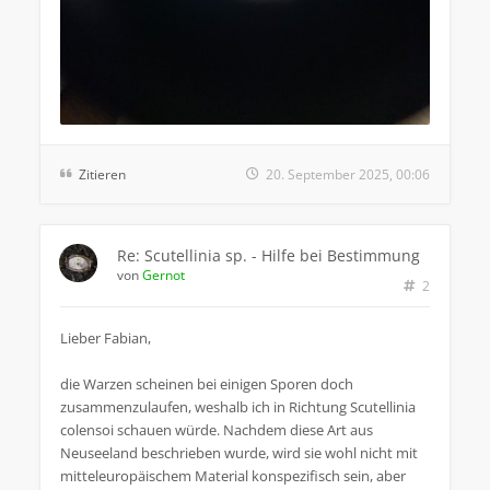
Zitieren
20. September 2025, 00:06
Re: Scutellinia sp. - Hilfe bei Bestimmung
von
Gernot
2
Lieber Fabian,
die Warzen scheinen bei einigen Sporen doch
zusammenzulaufen, weshalb ich in Richtung Scutellinia
colensoi schauen würde. Nachdem diese Art aus
Neuseeland beschrieben wurde, wird sie wohl nicht mit
mitteleuropäischem Material konspezifisch sein, aber