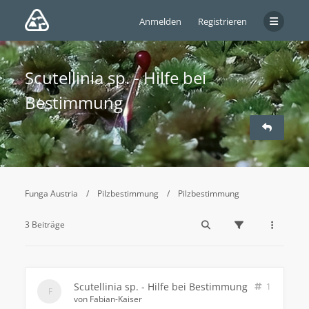
Anmelden
Registrieren
Scutellinia sp. - Hilfe bei
Bestimmung
Funga Austria
Pilzbestimmung
Pilzbestimmung
3 Beiträge
Scutellinia sp. - Hilfe bei Bestimmung
1
von
Fabian-Kaiser