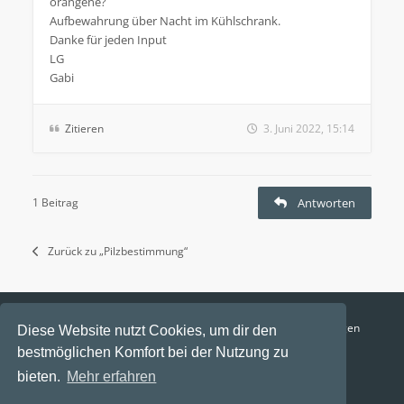
orangene?
Aufbewahrung über Nacht im Kühlschrank.
Danke für jeden Input
LG
Gabi
Zitieren
3. Juni 2022, 15:14
1 Beitrag
Antworten
Zurück zu „Pilzbestimmung“
Funga Austria
FAQ
Datenschutz
Nutzungsbedingungen
Diese Website nutzt Cookies, um dir den
bestmöglichen Komfort bei der Nutzung zu
Alle Zeiten sind
UTC+02:00
bieten.
Mehr erfahren
Aktuelle Zeit: 8. August 2026, 20:39
Powered by
phpBB
® Forum Software © phpBB Limited