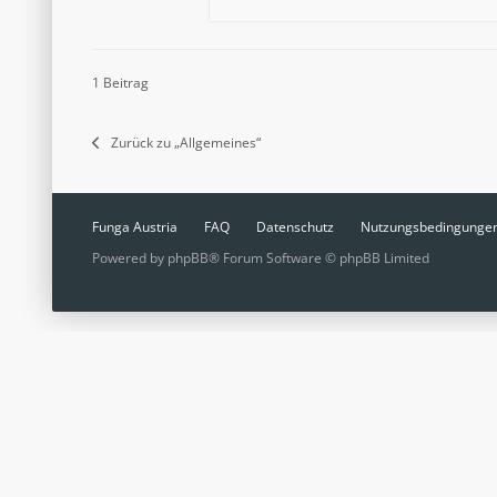
1 Beitrag
Zurück zu „Allgemeines“
Funga Austria
FAQ
Datenschutz
Nutzungsbedingunge
Powered by
phpBB
® Forum Software © phpBB Limited