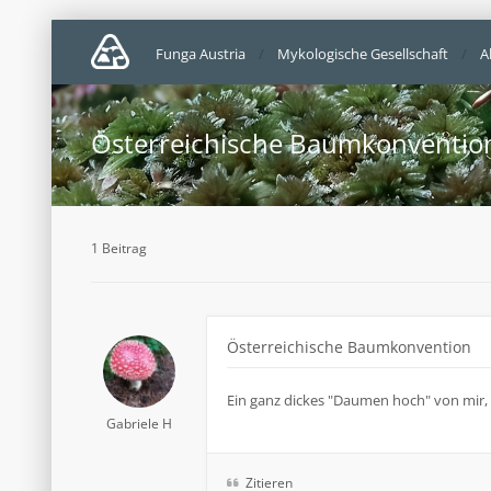
Funga Austria
Mykologische Gesellschaft
A
Österreichische Baumkonventio
1 Beitrag
Österreichische Baumkonvention
Ein ganz dickes "Daumen hoch" von mir,
Gabriele H
Zitieren