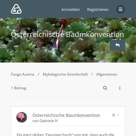
Anmelden
Registrieren
Österreichische Baumkonvention
Funga Austria
Mykologische Gesellschaft
Allgemeines
1 Beitrag
Österreichische Baumkonvention
1
von
Gabriele H
Ein ganz dickes "Daumen hoch" von mir, dass auch die