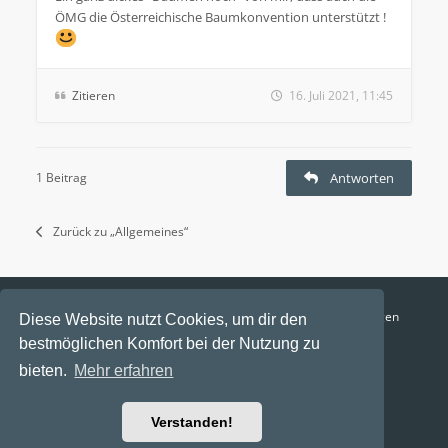
ÖMG die Österreichische Baumkonvention unterstützt !
Zitieren
16. Juli 2021, 11:45
1 Beitrag
Antworten
Zurück zu „Allgemeines“
Funga Austria
FAQ
Datenschutz
Nutzungsbedingungen
Diese Website nutzt Cookies, um dir den
bestmöglichen Komfort bei der Nutzung zu
Alle Zeiten sind
UTC+02:00
bieten.
Mehr erfahren
Aktuelle Zeit: 9. August 2026, 10:34
Powered by
phpBB
® Forum Software © phpBB Limited
Verstanden!
Ravaio Theme by
Gramziu