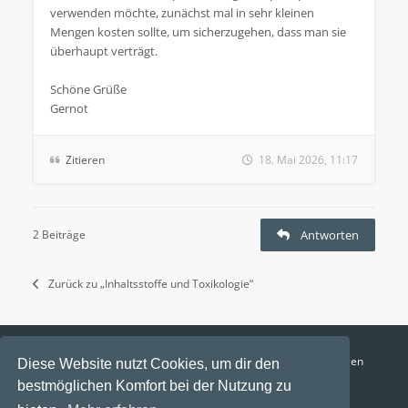
verwenden möchte, zunächst mal in sehr kleinen
Mengen kosten sollte, um sicherzugehen, dass man sie
überhaupt verträgt.
Schöne Grüße
Gernot
Zitieren
18. Mai 2026, 11:17
2 Beiträge
Antworten
Zurück zu „Inhaltsstoffe und Toxikologie“
Funga Austria
FAQ
Datenschutz
Nutzungsbedingungen
Diese Website nutzt Cookies, um dir den
bestmöglichen Komfort bei der Nutzung zu
Alle Zeiten sind
UTC+02:00