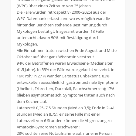
(WPC) über einen Zeitraum von 25 Jahren.
Die Fälle wurden retrospektiv (2000–2025) aus der
WPC‑Datenbank erfasst, und wo es möglich war, die
hinter den Berichten stehende Bestimmung durch
Mykologen bestätigt. Insgesamt wurden 18 Fälle
untersucht, davon 50% mit Bestätigung durch
Mykologen.
Alle Einnahmen traten zwischen Ende August und Mitte
Oktober auf über ganz Wisconsin verstreut.
94% der Betroffenen waren Erwachsene (Medianalter
41,5 Jahre), In 55% der Fälle wurde gekocht verzehrt, in
16% roh; in 27 % war der Garstatus unbekannt. 83%
entwickelten ausschließlich gastrointestinale Symptome
(Übelkeit, Erbrechen, Durchfall, Bauchschmerzen); 17%
blieben asymptomatisch. Symptome traten auch nach
dem Kochen auf.
Latenzzeit 0,25–7,5 Stunden (Median 3,5); Ende in 2–41
Stunden (Median 8,75); einzelne Fälle mit einer
Latenzzeit von 6 Stunden können die Abgrenzung zu
Amatoxin‑Syndromen erschweren!
28% suchten eine Notaufnahme auf; nur eine Person