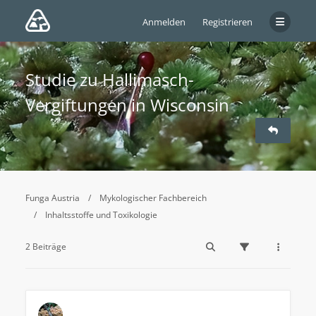
Anmelden
Registrieren
Studie zu Hallimasch-
Vergiftungen in Wisconsin
Funga Austria
Mykologischer Fachbereich
Inhaltsstoffe und Toxikologie
2 Beiträge