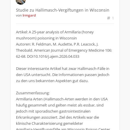
Studie zu Hallimasch-Vergiftungen in Wisconsin
von
Irmgard
1
Artikel: A 25-year analysis of Armillaria (honey
mushroom) poisoning in Wisconsin
Autoren: R. Feldman, M. Audette, P.R. Leacock, J.
Theobald. American Journal of Emergency Medicine 106:
62-68. DOI10.1016/j.ajem.2026.04.033
Dieser interessante Artikel hat zwar Hallimasch-Fälle in
den USA untersucht. Die Informationen passen jedoch
zu den uns bekannten Aspekten gut dazu.
Zusammenfassung:
Armillaria Arten (Hallimasch-Arten werden in den USA
häufig gesammelt und gelten meist als essbar, sind
jedoch mit sporadischen gastrointestinalen
Erkrankungen assoziiert. Ziel des Artikels war die
klinische Charakterisierung gemeldeter
Armillaria‑Vergiftungsfälle am Wisconsin Poison Center