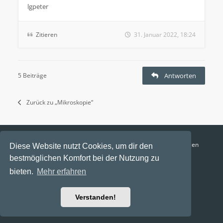
lgpeter
Zitieren
31. Januar 2022, 18:24
5 Beiträge
Antworten
Zurück zu „Mikroskopie“
Funga Austria
FAQ
Datenschutz
Nutzungsbedingungen
Diese Website nutzt Cookies, um dir den
bestmöglichen Komfort bei der Nutzung zu
Alle Zeiten sind
UTC+02:00
bieten.
Mehr erfahren
Aktuelle Zeit: 6. August 2026, 23:13
Powered by
phpBB
® Forum Software © phpBB Limited
Verstanden!
Ravaio Theme by
Gramziu