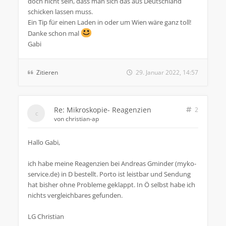
doch nicht sein, dass man sich das aus Deutschland
schicken lassen muss.
Ein Tip für einen Laden in oder um Wien wäre ganz toll!
Danke schon mal
Gabi
Zitieren
29. Januar 2022, 14:57
Re: Mikroskopie- Reagenzien
2
von
christian-ap
Hallo Gabi,
ich habe meine Reagenzien bei Andreas Gminder (myko-
service.de) in D bestellt. Porto ist leistbar und Sendung
hat bisher ohne Probleme geklappt. In Ö selbst habe ich
nichts vergleichbares gefunden.
LG Christian