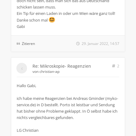
doch nicht sein, dass man sich das aus Deutschland
schicken lassen muss.
Ein Tip für einen Laden in oder um Wien wäre ganz toll!
Danke schon mal
Gabi
Zitieren
29. Januar 2022, 14:57
Re: Mikroskopie- Reagenzien
2
von
christian-ap
Hallo Gabi,
ich habe meine Reagenzien bei Andreas Gminder (myko-
service.de) in D bestellt. Porto ist leistbar und Sendung
hat bisher ohne Probleme geklappt. In Ö selbst habe ich
nichts vergleichbares gefunden.
LG Christian