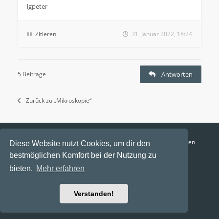
lgpeter
Zitieren
31. Januar 2022, 18:24
5 Beiträge
Antworten
Zurück zu „Mikroskopie“
Funga Austria
FAQ
Datenschutz
Nutzungsbedingungen
Diese Website nutzt Cookies, um dir den
bestmöglichen Komfort bei der Nutzung zu
Alle Zeiten sind
UTC+02:00
bieten.
Mehr erfahren
Aktuelle Zeit: 9. August 2026, 17:48
Powered by
phpBB
® Forum Software © phpBB Limited
Verstanden!
Ravaio Theme by
Gramziu