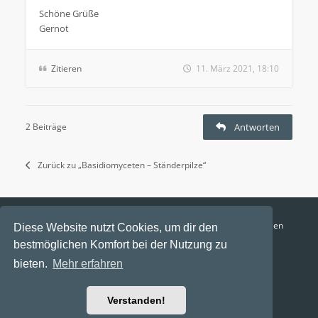
Schöne Grüße
Gernot
Zitieren
11. März 2021, 18:10
2 Beiträge
Antworten
Zurück zu „Basidiomyceten – Ständerpilze“
Funga Austria
FAQ
Datenschutz
Nutzungsbedingungen
Diese Website nutzt Cookies, um dir den
bestmöglichen Komfort bei der Nutzung zu
Alle Zeiten sind
UTC+02:00
bieten.
Mehr erfahren
Aktuelle Zeit: 6. August 2026, 20:33
Powered by
phpBB
® Forum Software © phpBB Limited
Verstanden!
Ravaio Theme by
Gramziu