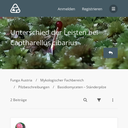
Anmelden
Registrieren
Unterschied der Leisten bei
Cantharellus cibarius
Funga Austria
Mykologischer Fachbereich
Pilzbeschreibungen
Basidiomyceten – Ständerpilze
2 Beiträge