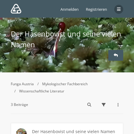
Anmelden
Registrieren
Der Hasenbovist und seine vielen
Namen
Funga Austria
Mykologischer Fachbereich
Wissenschaftliche Literatur
3 Beiträge
Der Hasenbovist und seine vielen Namen