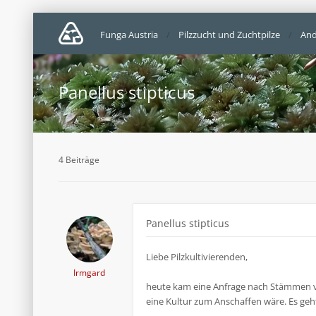
Funga Austria
Pilzzucht und Zuchtpilze
And
Panellus stipticus
4 Beiträge
Panellus stipticus
Liebe Pilzkultivierenden,
Irmgard
heute kam eine Anfrage nach Stämmen von
eine Kultur zum Anschaffen wäre. Es ge