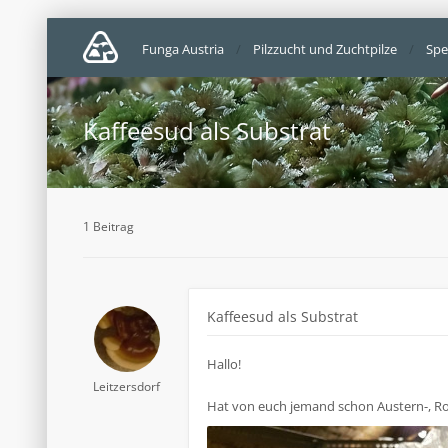
Funga Austria
Pilzzucht und Zuchtpilze
Spe
Kaffeesud als Substrat
1 Beitrag
Kaffeesud als Substrat
Hallo!
Leitzersdorf
Hat von euch jemand schon Austern-, Ros