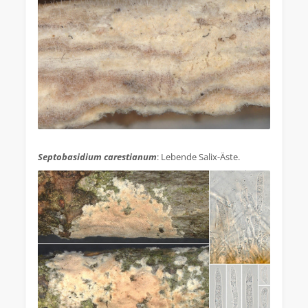
.
Septobasidium carestianum
: Lebende Salix-Äste.