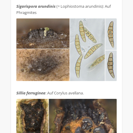
Sigarispora arundinis
(= Lophiostoma arundinis): Auf
Phragmites
.
Sillia ferruginea
: Auf Corylus avellana.