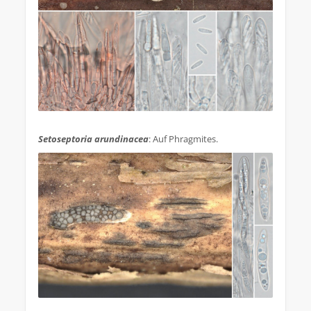
.
Setoseptoria arundinacea
: Auf Phragmites.
.