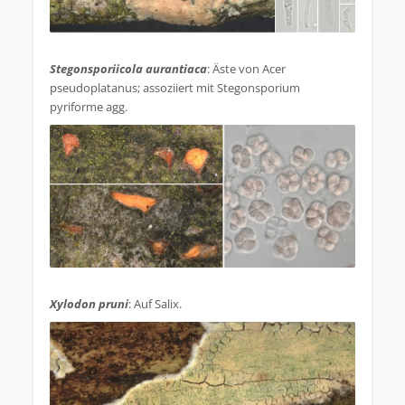
.
Stegonsporiicola aurantiaca
: Äste von Acer
pseudoplatanus; assoziiert mit Stegonsporium
pyriforme agg.
.
Xylodon pruni
: Auf Salix.