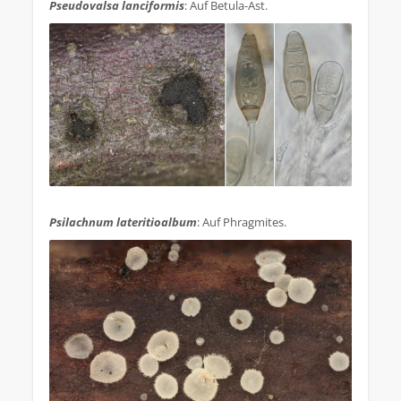
Pseudovalsa lanciformis
: Auf Betula-Ast.
.
Psilachnum lateritioalbum
: Auf Phragmites.