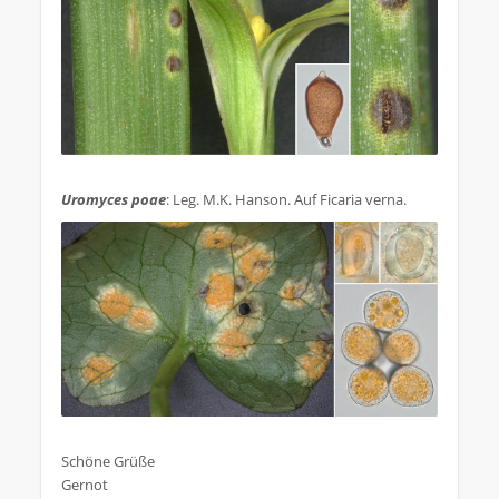
.
Uromyces poae
: Leg. M.K. Hanson. Auf Ficaria verna.
.
Schöne Grüße
Gernot