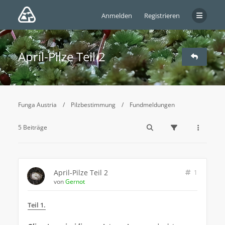
Anmelden
Registrieren
April-Pilze Teil 2
Funga Austria
Pilzbestimmung
Fundmeldungen
5 Beiträge
April-Pilze Teil 2
1
von
Gernot
Teil 1.