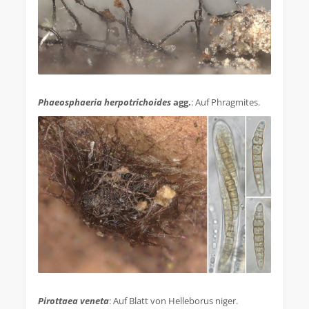
.
Phaeosphaeria herpotrichoides
agg.
: Auf Phragmites.
.
Pirottaea veneta
: Auf Blatt von Helleborus niger.