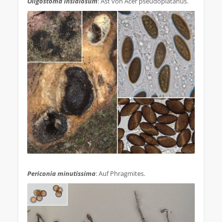
Oligostoma insidiosum
: Ast von Acer pseudoplatanus.
.
Periconia minutissima
: Auf Phragmites.