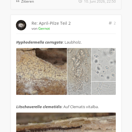
Zitieren
10. Juni 2026, 22:50
Re: April-Pilze Teil 2
2
von
Gernot
Hyphodermella corrugata
: Laubholz.
.
Litschauerella clematidis
: Auf Clematis vitalba.