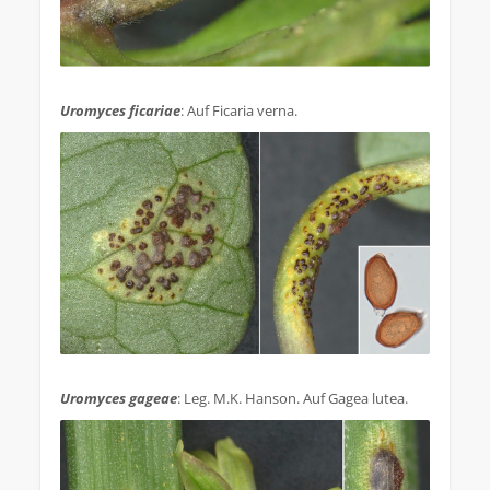
.
Uromyces ficariae
: Auf Ficaria verna.
.
Uromyces gageae
: Leg. M.K. Hanson. Auf Gagea lutea.