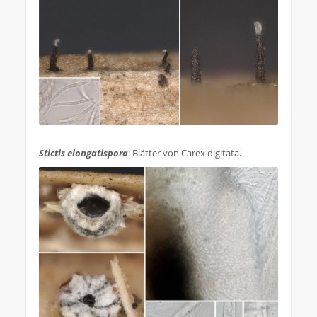
.
Stictis elongatispora
: Blätter von Carex digitata.