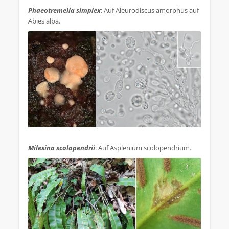
Phaeotremella simplex
: Auf Aleurodiscus amorphus auf
Abies alba.
.
Milesina scolopendrii
: Auf Asplenium scolopendrium.