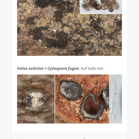
.
Valsa salicina = Cytospora fugax
: Auf Salix-Ast.