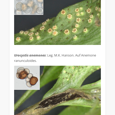
.
Urocystis anemones
: Leg. M.K. Hanson. Auf Anemone
ranunculoides.