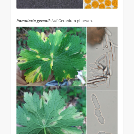
.
Ramularia geranii
: Auf Geranium phaeum.