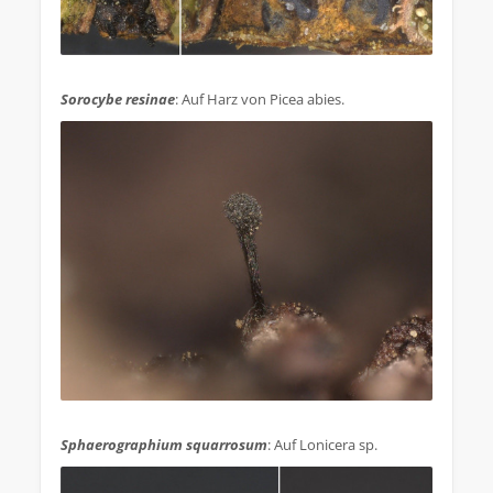
.
Sorocybe resinae
: Auf Harz von Picea abies.
.
Sphaerographium squarrosum
: Auf Lonicera sp.