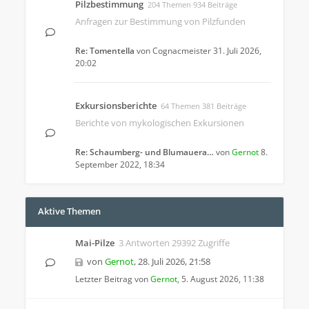
Pilzbestimmung
204 Themen 934 Beiträge
Anfragen zur Bestimmung von Pilzfunden
Re: Tomentella
von
Cognacmeister
31. Juli 2026,
20:02
Exkursionsberichte
64 Themen 381 Beiträge
Berichte von mykologischen Exkursionen
Re: Schaumberg- und Blumauera…
von
Gernot
8.
September 2022, 18:34
Aktive Themen
Mai-Pilze
3 Antworten 29392 Zugriffe
von
Gernot
,
28. Juli 2026, 21:58
Letzter Beitrag von
Gernot
,
5. August 2026, 11:38