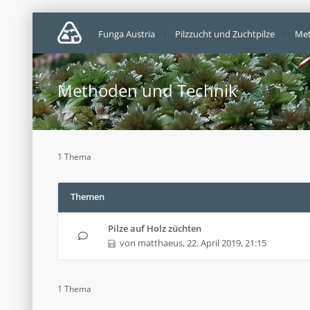
Funga Austria
Pilzzucht und Zuchtpilze
Met
Methoden und Technik
1 Thema
Themen
Pilze auf Holz züchten
von
matthaeus
,
22. April 2019, 21:15
1 Thema