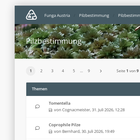
Funga Austria
Pilzbestimmung
Pilzbestim
Pilzbestimmung
1
2
3
4
5
…
9
Seite
1
von
9
Themen
Tomentella
von
Cognacmeister
,
31. Juli 2026, 12:28
Coprophile Pilze
von
Bernhard
,
30. Juli 2026, 19:49