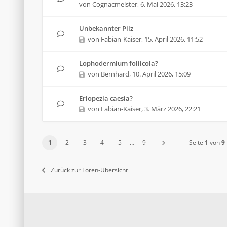
von
Cognacmeister
,
6. Mai 2026, 13:23
Unbekannter Pilz
von
Fabian-Kaiser
,
15. April 2026, 11:52
Lophodermium foliicola?
von
Bernhard
,
10. April 2026, 15:09
Eriopezia caesia?
von
Fabian-Kaiser
,
3. März 2026, 22:21
1
2
3
4
5
…
9
Seite
1
von
9
Zurück zur Foren-Übersicht