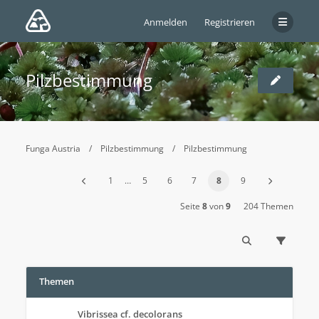
Anmelden
Registrieren
Pilzbestimmung
Funga Austria
Pilzbestimmung
Pilzbestimmung
1
…
5
6
7
8
9
Seite
8
von
9
204 Themen
Themen
Vibrissea cf. decolorans