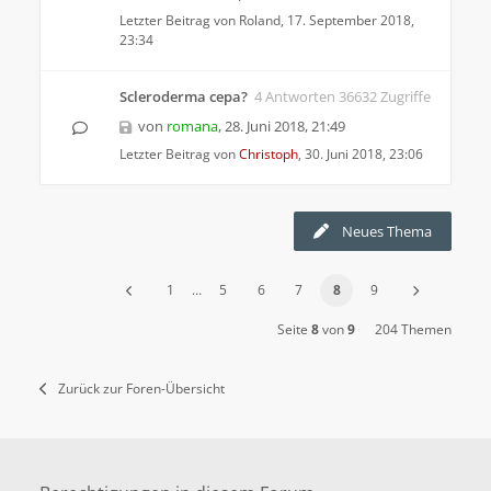
Letzter Beitrag von
Roland
,
17. September 2018,
23:34
Scleroderma cepa?
4 Antworten 36632 Zugriffe
von
romana
,
28. Juni 2018, 21:49
Letzter Beitrag von
Christoph
,
30. Juni 2018, 23:06
Neues Thema
1
…
5
6
7
8
9
Seite
8
von
9
204 Themen
Zurück zur Foren-Übersicht