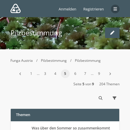
Anmelden
Registrieren
Pilzbestimmung
Funga Austria
Pilzbestimmung
Pilzbestimmung
1
…
3
4
5
6
7
…
9
Seite
5
von
9
204 Themen
Themen
Was über den Sommer so zusammenkommt