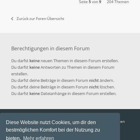
Seite
5
von
9
204 Themen
Zurück zur Foren-Übersicht
Berechtigungen in diesem Forum
Du darfst
keine
neuen Themen in diesem Forum erstellen.
Du darfst
keine
Antworten zu Themen in diesem Forum
erstellen.
Du darfst deine Beiträge in diesem Forum
nicht
ändern.
Du darfst deine Beiträge in diesem Forum
nicht
löschen.
Du darfst
keine
Dateianhänge in diesem Forum erstellen.
Funga Austria
FAQ
Datenschutz
Nutzungsbedingungen
Diese Website nutzt Cookies, um dir den
bestmöglichen Komfort bei der Nutzung zu
Alle Zeiten sind
UTC+02:00
bieten.
Mehr erfahren
Aktuelle Zeit: 7. August 2026, 14:05