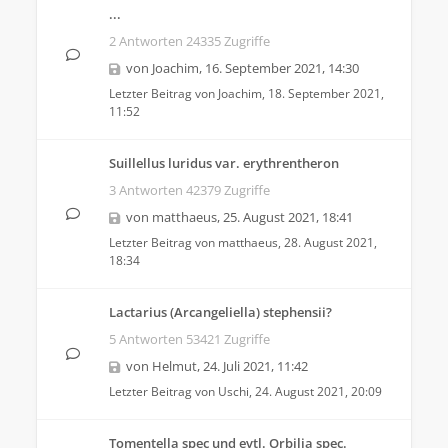
...
2 Antworten 24335 Zugriffe
von
Joachim
,
16. September 2021, 14:30
Letzter Beitrag von
Joachim
,
18. September 2021,
11:52
Suillellus luridus var. erythrentheron
3 Antworten 42379 Zugriffe
von
matthaeus
,
25. August 2021, 18:41
Letzter Beitrag von
matthaeus
,
28. August 2021,
18:34
Lactarius (Arcangeliella) stephensii?
5 Antworten 53421 Zugriffe
von
Helmut
,
24. Juli 2021, 11:42
Letzter Beitrag von
Uschi
,
24. August 2021, 20:09
Tomentella spec und evtl. Orbilia spec.