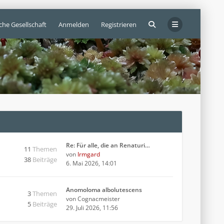
che Gesellschaft
Anmelden
Registrieren
Re: Für alle, die an Renaturi…
11
Themen
von
Irmgard
38
Beiträge
6. Mai 2026, 14:01
Anomoloma albolutescens
3
Themen
von
Cognacmeister
5
Beiträge
29. Juli 2026, 11:56