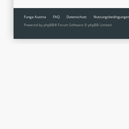
Funga Austria
FAQ
Datenschutz
Nutzungsbedingunge
Powered by
phpBB
® Forum Software © phpBB Limited