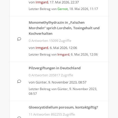
von
Irmgard
,
17. Mai 2026, 22:37
Letzter Beitrag von
Gernot
,
18. Mai 2026, 11:17
Monomethylhydrazin in „Falschen
Morcheln“ sprich Lorcheln, Toxingehalt und
Kochverhalten
0 Antworten 15099 Zugriffe
von
Irmgard
,
6. Mai 2026, 12:06
Letzter Beitrag von
Irmgard
,
6. Mai 2026, 12:06
Pilzvergiftungen in Deutschland
0 Antworten 205817 Zugriffe
von
Günter
,
9. November 2023, 08:57
Letzter Beitrag von
Günter
,
9. November 2023,
08:57
Gloeocystidiellum porosum, kontaktgiftig?
11 Antworten 892255 Zugriffe