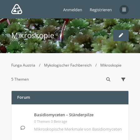
Anmelden
Registrieren
Mikroskopie
Funga Austria
Mykologischer Fachbereich
Mikroskopie
5 Themen
Forum
Basidiomyceten – Ständerpilze
0 Themen 0 Beiträge
Mikroskopische Merkmale von Basidiomyceten