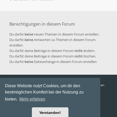
Berechtigungen in diesem Forum
Du darfst
keine
neuen Themen in diesem Forum erstellen.
Du darfst
keine
Antworten zu Themen in diesem Forum
erstellen.
Du darfst deine Beiträge in diesem Forum
nicht
ändern.
Du darfst deine Beiträge in diesem Forum
nicht
löschen.
Du darfst
keine
Dateianhänge in diesem Forum erstellen.
Funga Austria
FAQ
Datenschutz
Nutzungsbedingungen
Diese Website nutzt Cookies, um dir den
bestmöglichen Komfort bei der Nutzung zu
Alle Zeiten sind
UTC+02:00
bieten.
Mehr erfahren
Aktuelle Zeit: 10. August 2026, 06:23
Powered by
phpBB
® Forum Software © phpBB Limited
Verstanden!
Ravaio Theme by
Gramziu