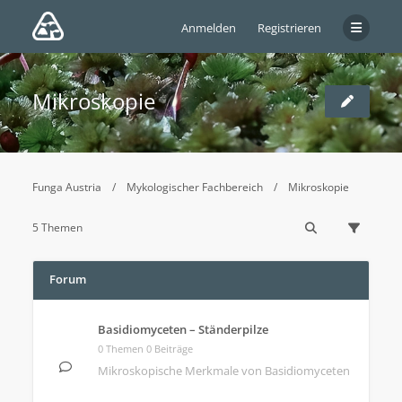
Anmelden
Registrieren
Mikroskopie
Funga Austria
Mykologischer Fachbereich
Mikroskopie
5 Themen
Forum
Basidiomyceten – Ständerpilze
0 Themen 0 Beiträge
Mikroskopische Merkmale von Basidiomyceten