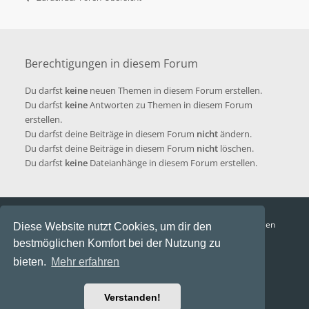
Berechtigungen in diesem Forum
Du darfst
keine
neuen Themen in diesem Forum erstellen.
Du darfst
keine
Antworten zu Themen in diesem Forum
erstellen.
Du darfst deine Beiträge in diesem Forum
nicht
ändern.
Du darfst deine Beiträge in diesem Forum
nicht
löschen.
Du darfst
keine
Dateianhänge in diesem Forum erstellen.
Funga Austria
FAQ
Datenschutz
Nutzungsbedingungen
Diese Website nutzt Cookies, um dir den
bestmöglichen Komfort bei der Nutzung zu
Alle Zeiten sind
UTC+02:00
bieten.
Mehr erfahren
Aktuelle Zeit: 6. August 2026, 23:11
Powered by
phpBB
® Forum Software © phpBB Limited
Verstanden!
Ravaio Theme by
Gramziu