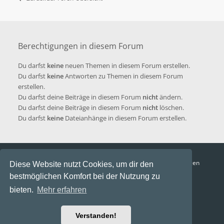
Berechtigungen in diesem Forum
Du darfst
keine
neuen Themen in diesem Forum erstellen.
Du darfst
keine
Antworten zu Themen in diesem Forum
erstellen.
Du darfst deine Beiträge in diesem Forum
nicht
ändern.
Du darfst deine Beiträge in diesem Forum
nicht
löschen.
Du darfst
keine
Dateianhänge in diesem Forum erstellen.
Funga Austria
FAQ
Datenschutz
Nutzungsbedingungen
Diese Website nutzt Cookies, um dir den
bestmöglichen Komfort bei der Nutzung zu
Alle Zeiten sind
UTC+02:00
bieten.
Mehr erfahren
Aktuelle Zeit: 7. August 2026, 22:24
Powered by
phpBB
® Forum Software © phpBB Limited
Verstanden!
Ravaio Theme by
Gramziu