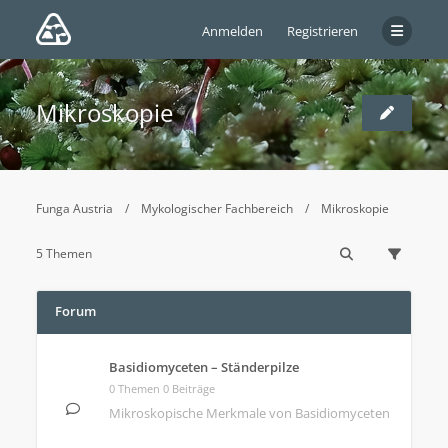
Anmelden
Registrieren
Mikroskopie
Funga Austria
Mykologischer Fachbereich
Mikroskopie
5 Themen
Forum
Basidiomyceten – Ständerpilze
0 Themen 0 Beiträge
Mikroskopische Merkmale von Basidiomyceten