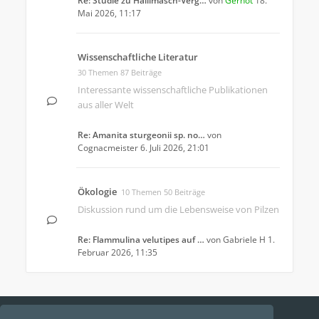
Re: Studie zu Hallimasch-Verg…
von
Gernot
18.
Mai 2026, 11:17
Wissenschaftliche Literatur
30 Themen 87 Beiträge
Interessante wissenschaftliche Publikationen
aus aller Welt
Re: Amanita sturgeonii sp. no…
von
Cognacmeister
6. Juli 2026, 21:01
Ökologie
10 Themen 50 Beiträge
Diskussion rund um die Lebensweise von Pilzen
Re: Flammulina velutipes auf …
von
Gabriele H
1.
Februar 2026, 11:35