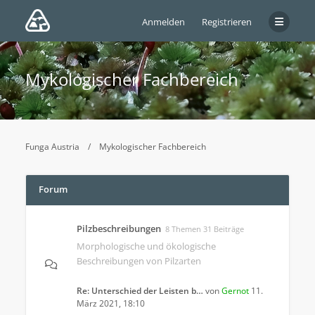
Anmelden
Registrieren
Mykologischer Fachbereich
Funga Austria
Mykologischer Fachbereich
Forum
Pilzbeschreibungen
8 Themen 31 Beiträge
Morphologische und ökologische
Beschreibungen von Pilzarten
Re: Unterschied der Leisten b…
von
Gernot
11.
März 2021, 18:10