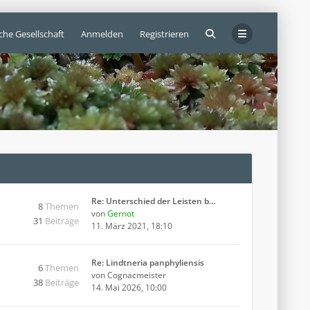
che Gesellschaft
Anmelden
Registrieren
Re: Unterschied der Leisten b…
8
Themen
von
Gernot
31
Beiträge
11. März 2021, 18:10
Re: Lindtneria panphyliensis
6
Themen
von
Cognacmeister
38
Beiträge
14. Mai 2026, 10:00