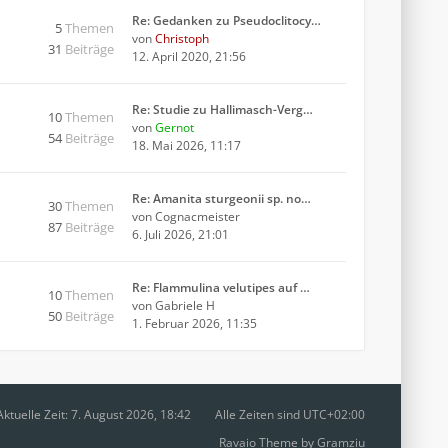
Re: Gedanken zu Pseudoclitocy…
5
Themen
von
Christoph
31
Beiträge
12. April 2020, 21:56
Re: Studie zu Hallimasch-Verg…
10
Themen
von
Gernot
54
Beiträge
18. Mai 2026, 11:17
Re: Amanita sturgeonii sp. no…
30
Themen
von
Cognacmeister
87
Beiträge
6. Juli 2026, 21:01
Re: Flammulina velutipes auf …
10
Themen
von
Gabriele H
50
Beiträge
1. Februar 2026, 11:35
Aktuelle Zeit: 7. August 2026, 18:42
Alle Zeiten sind
UTC+02:00
Ravaio Theme by
Gramziu