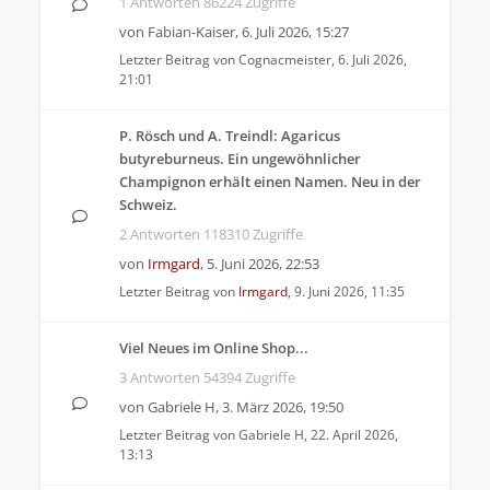
1 Antworten 86224 Zugriffe
von
Fabian-Kaiser
,
6. Juli 2026, 15:27
Letzter Beitrag von
Cognacmeister
,
6. Juli 2026,
21:01
P. Rösch und A. Treindl: Agaricus
butyreburneus. Ein ungewöhnlicher
Champignon erhält einen Namen. Neu in der
Schweiz.
2 Antworten 118310 Zugriffe
von
Irmgard
,
5. Juni 2026, 22:53
Letzter Beitrag von
Irmgard
,
9. Juni 2026, 11:35
Viel Neues im Online Shop...
3 Antworten 54394 Zugriffe
von
Gabriele H
,
3. März 2026, 19:50
Letzter Beitrag von
Gabriele H
,
22. April 2026,
13:13