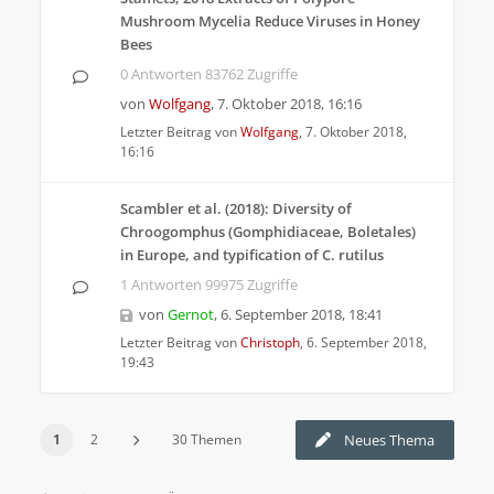
Mushroom Mycelia Reduce Viruses in Honey
Bees
0 Antworten 83762 Zugriffe
von
Wolfgang
,
7. Oktober 2018, 16:16
Letzter Beitrag von
Wolfgang
,
7. Oktober 2018,
16:16
Scambler et al. (2018): Diversity of
Chroogomphus (Gomphidiaceae, Boletales)
in Europe, and typification of C. rutilus
1 Antworten 99975 Zugriffe
von
Gernot
,
6. September 2018, 18:41
Letzter Beitrag von
Christoph
,
6. September 2018,
19:43
1
2
30 Themen
Neues Thema