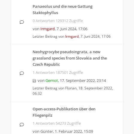
Panaeolus und die neue Gattung
Staktophyllus
0 Antworten 129312 Zugriffe
von
Irmgard
,
7. Juni 2024, 17:06
Letzter Beitrag von
Irmgard
,
7. Juni 2024, 17:06
Neohygrocybe pseudoingrata, a new
grassland species from Slovakia and the
Czech Republic
1 Antworten 187501 Zugriffe
von
Gernot
,
17. September 2022, 23:14
Letzter Beitrag von
Florian
,
18. September 2022,
06:32
Open-access-Publikation über den
Fliegenpilz
1 Antworten 54273 Zugriffe
von
Günter
,
1. Februar 2022, 15:09