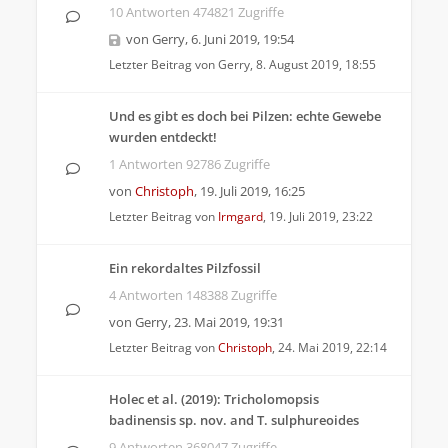
10 Antworten 474821 Zugriffe
von
Gerry
,
6. Juni 2019, 19:54
Letzter Beitrag von
Gerry
,
8. August 2019, 18:55
Und es gibt es doch bei Pilzen: echte Gewebe
wurden entdeckt!
1 Antworten 92786 Zugriffe
von
Christoph
,
19. Juli 2019, 16:25
Letzter Beitrag von
Irmgard
,
19. Juli 2019, 23:22
Ein rekordaltes Pilzfossil
4 Antworten 148388 Zugriffe
von
Gerry
,
23. Mai 2019, 19:31
Letzter Beitrag von
Christoph
,
24. Mai 2019, 22:14
Holec et al. (2019): Tricholomopsis
badinensis sp. nov. and T. sulphureoides
9 Antworten 368047 Zugriffe