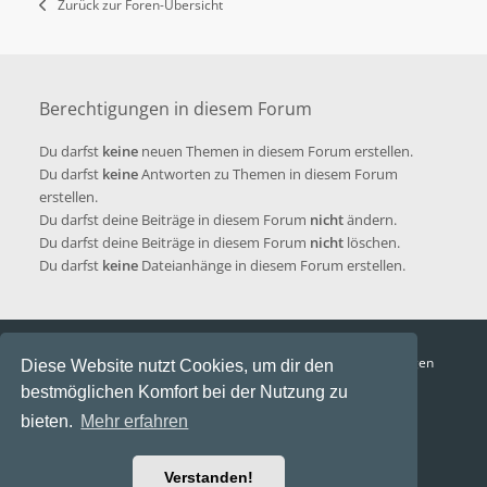
Zurück zur Foren-Übersicht
Berechtigungen in diesem Forum
Du darfst
keine
neuen Themen in diesem Forum erstellen.
Du darfst
keine
Antworten zu Themen in diesem Forum
erstellen.
Du darfst deine Beiträge in diesem Forum
nicht
ändern.
Du darfst deine Beiträge in diesem Forum
nicht
löschen.
Du darfst
keine
Dateianhänge in diesem Forum erstellen.
Funga Austria
FAQ
Datenschutz
Nutzungsbedingungen
Diese Website nutzt Cookies, um dir den
bestmöglichen Komfort bei der Nutzung zu
Alle Zeiten sind
UTC+02:00
bieten.
Mehr erfahren
Aktuelle Zeit: 6. August 2026, 13:12
Powered by
phpBB
® Forum Software © phpBB Limited
Verstanden!
Ravaio Theme by
Gramziu