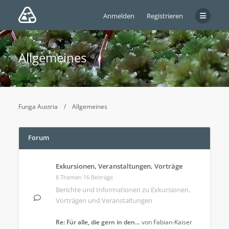
Anmelden
Registrieren
Allgemeines
Funga Austria
Allgemeines
Forum
Exkursionen, Veranstaltungen, Vorträge
8 Themen 16 Beiträge
Berichte und Informationen zu Exkursionen,
Vorträgen und Veranstaltungen
Re: Für alle, die gern in den…
von
Fabian-Kaiser