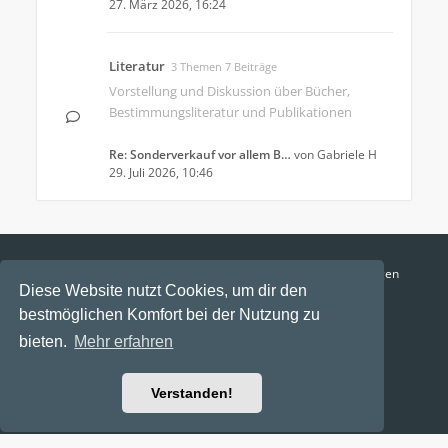
27. März 2026, 16:24
Literatur
3 Themen 7 Beiträge
Vorstellung und Diskussion über Bücher,
Bestimmungsliteratur und Publikationen
Re: Sonderverkauf vor allem B…
von
Gabriele H
29. Juli 2026, 10:46
Funga Austria
FAQ
Datenschutz
Nutzungsbedingungen
Diese Website nutzt Cookies, um dir den
Alle Zeiten sind
UTC+02:00
bestmöglichen Komfort bei der Nutzung zu
Aktuelle Zeit: 8. August 2026, 12:33
bieten.
Mehr erfahren
Powered by
phpBB
® Forum Software © phpBB Limited
Ravaio Theme by
Gramziu
Verstanden!