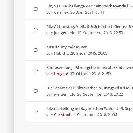
CityNatureChallenge 2021: ein Wochenende für 
von
Carnifex
,
26. April 2021, 08:11
Pilz-Aktionstag, Vielfalt & Schönheit, Genuss 
von
juergenhold
,
10. September 2019, 22:59
austria.mykodata.net
von
Habicht
,
29. Januar 2019, 20:05
Radiosendung: Pilze – geheimnisvolle Fadenwe
von
Irmgard
,
17. Oktober 2018, 21:53
Die Schätze der Pilzforscherin - Irmgard Krisai
von
juergenhold
,
26. September 2018, 20:22
Pilzausstellung im Bayerischen Wald - 7.-9. Se
von
Christoph
,
4. September 2018, 21:36