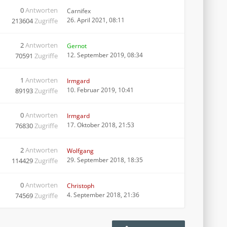
0
Antworten
Carnifex
26. April 2021, 08:11
213604
Zugriffe
2
Antworten
Gernot
12. September 2019, 08:34
70591
Zugriffe
1
Antworten
Irmgard
10. Februar 2019, 10:41
89193
Zugriffe
0
Antworten
Irmgard
17. Oktober 2018, 21:53
76830
Zugriffe
2
Antworten
Wolfgang
29. September 2018, 18:35
114429
Zugriffe
0
Antworten
Christoph
4. September 2018, 21:36
74569
Zugriffe