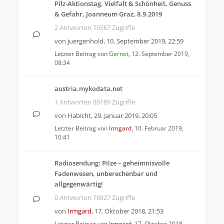
Pilz-Aktionstag, Vielfalt & Schönheit, Genuss
& Gefahr, Joanneum Graz, 8.9.2019
2 Antworten 70567 Zugriffe
von
juergenhold
,
10. September 2019, 22:59
Letzter Beitrag von
Gernot
,
12. September 2019,
08:34
austria.mykodata.net
1 Antworten 89189 Zugriffe
von
Habicht
,
29. Januar 2019, 20:05
Letzter Beitrag von
Irmgard
,
10. Februar 2019,
10:41
Radiosendung: Pilze – geheimnisvolle
Fadenwesen, unberechenbar und
allgegenwärtig!
0 Antworten 76827 Zugriffe
von
Irmgard
,
17. Oktober 2018, 21:53
Letzter Beitrag von
Irmgard
,
17. Oktober 2018,