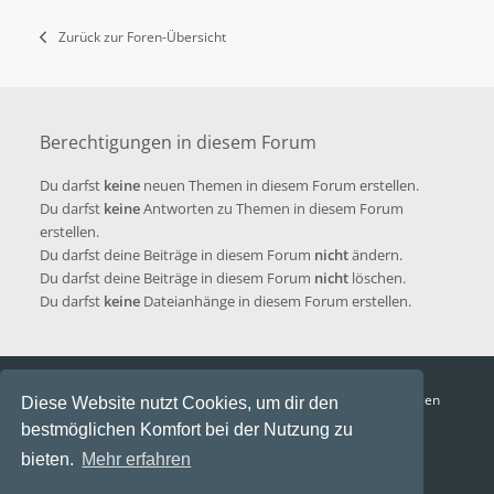
Zurück zur Foren-Übersicht
Berechtigungen in diesem Forum
Du darfst
keine
neuen Themen in diesem Forum erstellen.
Du darfst
keine
Antworten zu Themen in diesem Forum
erstellen.
Du darfst deine Beiträge in diesem Forum
nicht
ändern.
Du darfst deine Beiträge in diesem Forum
nicht
löschen.
Du darfst
keine
Dateianhänge in diesem Forum erstellen.
Funga Austria
FAQ
Datenschutz
Nutzungsbedingungen
Diese Website nutzt Cookies, um dir den
bestmöglichen Komfort bei der Nutzung zu
Alle Zeiten sind
UTC+02:00
bieten.
Mehr erfahren
Aktuelle Zeit: 8. August 2026, 21:21
Powered by
phpBB
® Forum Software © phpBB Limited