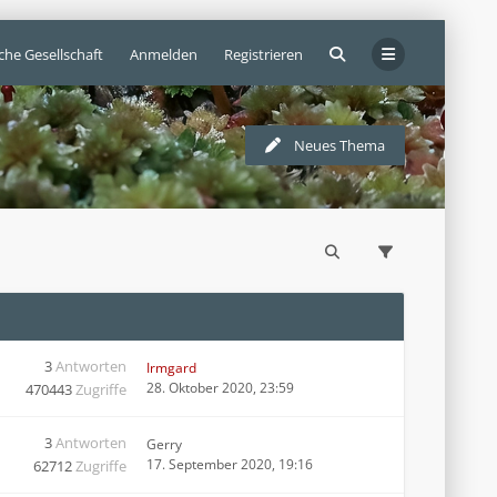
che Gesellschaft
Anmelden
Registrieren
Neues Thema
3
Antworten
Irmgard
28. Oktober 2020, 23:59
470443
Zugriffe
3
Antworten
Gerry
17. September 2020, 19:16
62712
Zugriffe