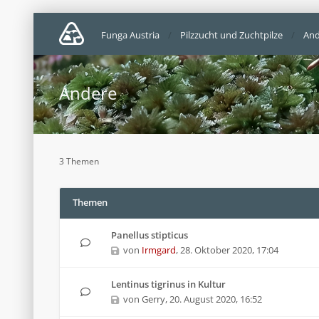
Funga Austria
Pilzzucht und Zuchtpilze
And
Andere
3 Themen
Themen
Panellus stipticus
von
Irmgard
,
28. Oktober 2020, 17:04
Lentinus tigrinus in Kultur
von
Gerry
,
20. August 2020, 16:52