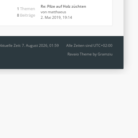
Re: Pilze auf Holz züchten
1
Themen
von
matthaeus
8
Beiträge
2. Mai 2019, 19:14
Aktuelle Zeit: 7. August 2026, 01:59
Alle Zeiten sind
UTC+02:00
Ravaio Theme by
Gramziu