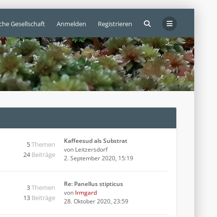
che Gesellschaft
Anmelden
Registrieren
Kaffeesud als Substrat
5
Themen
von
Leitzersdorf
24
Beiträge
2. September 2020, 15:19
Re: Panellus stipticus
3
Themen
von
Irmgard
13
Beiträge
28. Oktober 2020, 23:59