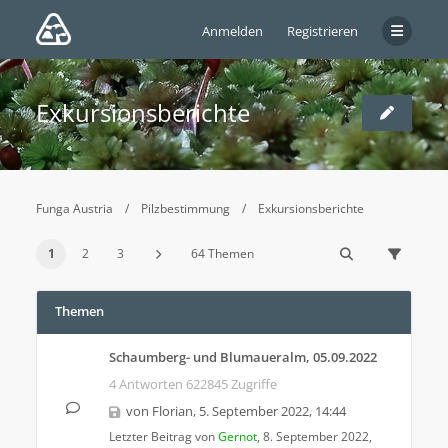
Anmelden
Registrieren
Exkursionsberichte
Funga Austria
Pilzbestimmung
Exkursionsberichte
1
2
3
64 Themen
Themen
Schaumberg- und Blumaueralm, 05.09.2022
4 Antworten 622845 Zugriffe
von
Florian
,
5. September 2022, 14:44
Letzter Beitrag von
Gernot
,
8. September 2022,