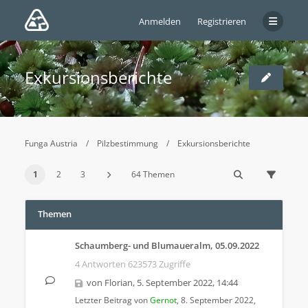
Anmelden
Registrieren
Exkursionsberichte
Funga Austria
Pilzbestimmung
Exkursionsberichte
1
2
3
64 Themen
Themen
Schaumberg- und Blumaueralm, 05.09.2022
4 Antworten 623573 Zugriffe
von
Florian
,
5. September 2022, 14:44
Letzter Beitrag von
Gernot
,
8. September 2022,