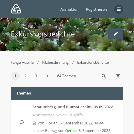
Anmelden
Registrieren
Exkursionsberichte
Funga Austria
Pilzbestimmung
Exkursionsberichte
1
2
3
64 Themen
Themen
Schaumberg- und Blumaueralm, 05.09.2022
4 Antworten 625212 Zugriffe
von
Florian
,
5. September 2022, 14:44
Letzter Beitrag von
Gernot
,
8. September 2022,