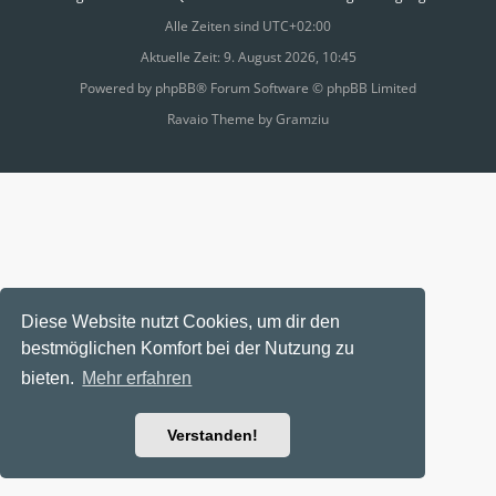
Alle Zeiten sind
UTC+02:00
Aktuelle Zeit: 9. August 2026, 10:45
Powered by
phpBB
® Forum Software © phpBB Limited
Ravaio Theme by
Gramziu
Diese Website nutzt Cookies, um dir den
bestmöglichen Komfort bei der Nutzung zu
bieten.
Mehr erfahren
Verstanden!