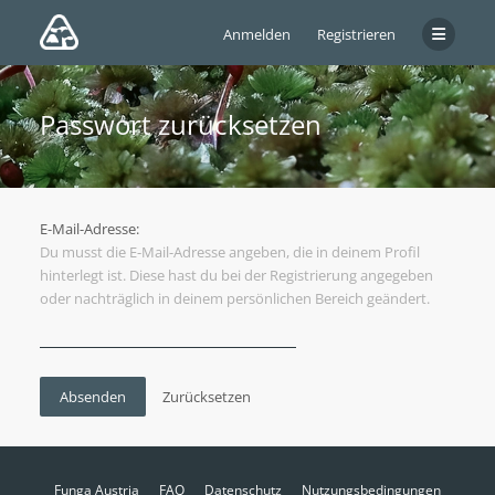
Anmelden
Registrieren
Passwort zurücksetzen
E-Mail-Adresse:
Du musst die E-Mail-Adresse angeben, die in deinem Profil
hinterlegt ist. Diese hast du bei der Registrierung angegeben
oder nachträglich in deinem persönlichen Bereich geändert.
Funga Austria
FAQ
Datenschutz
Nutzungsbedingungen