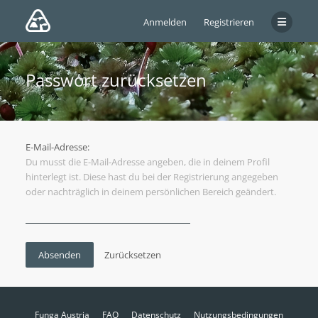
Anmelden
Registrieren
Passwort zurücksetzen
E-Mail-Adresse:
Du musst die E-Mail-Adresse angeben, die in deinem Profil
hinterlegt ist. Diese hast du bei der Registrierung angegeben
oder nachträglich in deinem persönlichen Bereich geändert.
Funga Austria
FAQ
Datenschutz
Nutzungsbedingungen