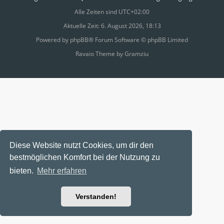
Alle Zeiten sind
UTC+02:00
Aktuelle Zeit: 6. August 2026, 18:13
Powered by
phpBB
® Forum Software © phpBB Limited
Ravaio Theme by
Gramziu
Diese Website nutzt Cookies, um dir den
bestmöglichen Komfort bei der Nutzung zu
bieten.
Mehr erfahren
Verstanden!