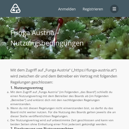
Anmelden
Registrieren
Funga Austria -
Nutzungsbedingungen
Mit dem Zugriff auf „Funga Austria“ („https://funga-austria.at“)
wird zwischen dir und dem Betreiber ein Vertrag mit folgenden
Regelungen geschlossen:
1. Nutzungsvertrag
Mit dem Zugriff auf „Funga Austria“ (im Folgenden „das Board“) schließt du
einen Nutzungsvertrag mit dem Betreiber des Boards ab (im Folgenden
„Betreiber“) und erklärst dich mit den nachfolgenden Regelungen
einverstanden.
Wenn du mit diesen Regelungen nicht einverstanden bist, so darfst du das
Board nicht weiter nutzen. Für die Nutzung des Boards gelten jeweils die an
dieser Stelle veröffentlichten Regelungen.
Der Nutzungsvertrag wird auf unbestimmte Zeit geschlossen und kann von
beiden Seiten ohne Einhaltung einer Frist jederzeit gekündigt werden.
2. Einräumung von Nutzungsrechten