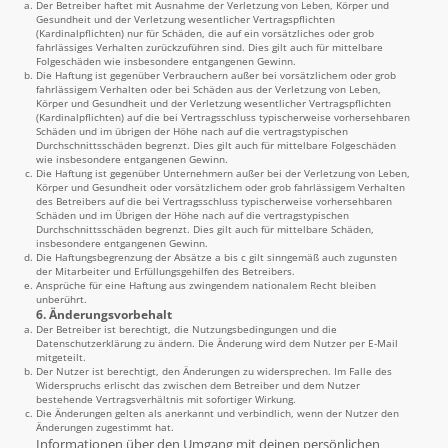
Der Betreiber haftet mit Ausnahme der Verletzung von Leben, Körper und
Gesundheit und der Verletzung wesentlicher Vertragspflichten
(Kardinalpflichten) nur für Schäden, die auf ein vorsätzliches oder grob
fahrlässiges Verhalten zurückzuführen sind. Dies gilt auch für mittelbare
Folgeschäden wie insbesondere entgangenen Gewinn.
Die Haftung ist gegenüber Verbrauchern außer bei vorsätzlichem oder grob
fahrlässigem Verhalten oder bei Schäden aus der Verletzung von Leben,
Körper und Gesundheit und der Verletzung wesentlicher Vertragspflichten
(Kardinalpflichten) auf die bei Vertragsschluss typischerweise vorhersehbaren
Schäden und im übrigen der Höhe nach auf die vertragstypischen
Durchschnittsschäden begrenzt. Dies gilt auch für mittelbare Folgeschäden
wie insbesondere entgangenen Gewinn.
Die Haftung ist gegenüber Unternehmern außer bei der Verletzung von Leben,
Körper und Gesundheit oder vorsätzlichem oder grob fahrlässigem Verhalten
des Betreibers auf die bei Vertragsschluss typischerweise vorhersehbaren
Schäden und im Übrigen der Höhe nach auf die vertragstypischen
Durchschnittsschäden begrenzt. Dies gilt auch für mittelbare Schäden,
insbesondere entgangenen Gewinn.
Die Haftungsbegrenzung der Absätze a bis c gilt sinngemäß auch zugunsten
der Mitarbeiter und Erfüllungsgehilfen des Betreibers.
Ansprüche für eine Haftung aus zwingendem nationalem Recht bleiben
unberührt.
6. Änderungsvorbehalt
Der Betreiber ist berechtigt, die Nutzungsbedingungen und die
Datenschutzerklärung zu ändern. Die Änderung wird dem Nutzer per E-Mail
mitgeteilt.
Der Nutzer ist berechtigt, den Änderungen zu widersprechen. Im Falle des
Widerspruchs erlischt das zwischen dem Betreiber und dem Nutzer
bestehende Vertragsverhältnis mit sofortiger Wirkung.
Die Änderungen gelten als anerkannt und verbindlich, wenn der Nutzer den
Änderungen zugestimmt hat.
Informationen über den Umgang mit deinen persönlichen