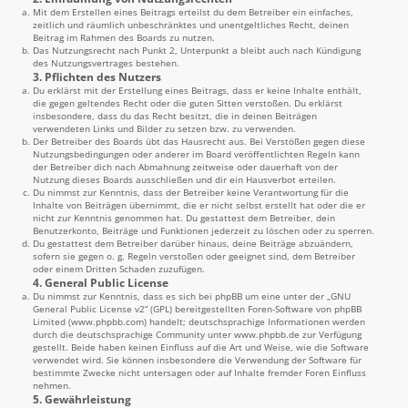
Mit dem Erstellen eines Beitrags erteilst du dem Betreiber ein einfaches,
zeitlich und räumlich unbeschränktes und unentgeltliches Recht, deinen
Beitrag im Rahmen des Boards zu nutzen.
Das Nutzungsrecht nach Punkt 2, Unterpunkt a bleibt auch nach Kündigung
des Nutzungsvertrages bestehen.
3. Pflichten des Nutzers
Du erklärst mit der Erstellung eines Beitrags, dass er keine Inhalte enthält,
die gegen geltendes Recht oder die guten Sitten verstoßen. Du erklärst
insbesondere, dass du das Recht besitzt, die in deinen Beiträgen
verwendeten Links und Bilder zu setzen bzw. zu verwenden.
Der Betreiber des Boards übt das Hausrecht aus. Bei Verstößen gegen diese
Nutzungsbedingungen oder anderer im Board veröffentlichten Regeln kann
der Betreiber dich nach Abmahnung zeitweise oder dauerhaft von der
Nutzung dieses Boards ausschließen und dir ein Hausverbot erteilen.
Du nimmst zur Kenntnis, dass der Betreiber keine Verantwortung für die
Inhalte von Beiträgen übernimmt, die er nicht selbst erstellt hat oder die er
nicht zur Kenntnis genommen hat. Du gestattest dem Betreiber, dein
Benutzerkonto, Beiträge und Funktionen jederzeit zu löschen oder zu sperren.
Du gestattest dem Betreiber darüber hinaus, deine Beiträge abzuändern,
sofern sie gegen o. g. Regeln verstoßen oder geeignet sind, dem Betreiber
oder einem Dritten Schaden zuzufügen.
4. General Public License
Du nimmst zur Kenntnis, dass es sich bei phpBB um eine unter der „
GNU
General Public License v2
“ (GPL) bereitgestellten Foren-Software von phpBB
Limited (
www.phpbb.com
) handelt; deutschsprachige Informationen werden
durch die deutschsprachige Community unter
www.phpbb.de
zur Verfügung
gestellt. Beide haben keinen Einfluss auf die Art und Weise, wie die Software
verwendet wird. Sie können insbesondere die Verwendung der Software für
bestimmte Zwecke nicht untersagen oder auf Inhalte fremder Foren Einfluss
nehmen.
5. Gewährleistung