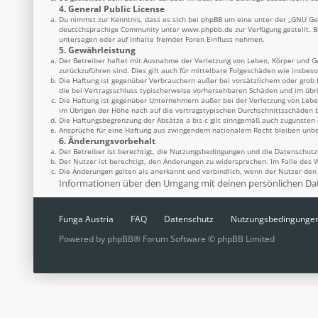
4. General Public License
Du nimmst zur Kenntnis, dass es sich bei phpBB um eine unter der „
GNU Gen
deutschsprachige Community unter
www.phpbb.de
zur Verfügung gestellt. 
untersagen oder auf Inhalte fremder Foren Einfluss nehmen.
5. Gewährleistung
Der Betreiber haftet mit Ausnahme der Verletzung von Leben, Körper und Ges
zurückzuführen sind. Dies gilt auch für mittelbare Folgeschäden wie insbe
Die Haftung ist gegenüber Verbrauchern außer bei vorsätzlichem oder grob 
die bei Vertragsschluss typischerweise vorhersehbaren Schäden und im übr
Die Haftung ist gegenüber Unternehmern außer bei der Verletzung von Lebe
im Übrigen der Höhe nach auf die vertragstypischen Durchschnittsschäden b
Die Haftungsbegrenzung der Absätze a bis c gilt sinngemäß auch zugunsten d
Ansprüche für eine Haftung aus zwingendem nationalem Recht bleiben unbe
6. Änderungsvorbehalt
Der Betreiber ist berechtigt, die Nutzungsbedingungen und die Datenschutz
Der Nutzer ist berechtigt, den Änderungen zu widersprechen. Im Falle des 
Die Änderungen gelten als anerkannt und verbindlich, wenn der Nutzer de
Informationen über den Umgang mit deinen persönlichen Date
Funga Austria
FAQ
Datenschutz
Nutzungsbedingunge
Powered by
phpBB
® Forum Software © phpBB Limited