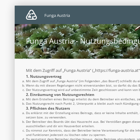
Funga Austria
Funga Austria - Nutzungsbedin
Mit dem Zugriff auf „Funga Austria“ („https://funga-austria.a
1. Nutzungsvertrag
Mit dem Zugriff auf „Funga Austria“ (im Folgenden „das Board“) schließt du
Wenn du mit diesen Regelungen nicht einverstanden bist, so darfst du das B
Der Nutzungsvertrag wird auf unbestimmte Zeit geschlossen und kann von be
2. Einräumung von Nutzungsrechten
Mit dem Erstellen eines Beitrags erteilst du dem Betreiber ein einfaches, 
Das Nutzungsrecht nach Punkt 2, Unterpunkt a bleibt auch nach Kündigung
3. Pflichten des Nutzers
Du erklärst mit der Erstellung eines Beitrags, dass er keine Inhalte enthäl
setzen bzw. zu verwenden.
Der Betreiber des Boards übt das Hausrecht aus. Bei Verstößen gegen dies
ausschließen und dir ein Hausverbot erteilen.
Du nimmst zur Kenntnis, dass der Betreiber keine Verantwortung für die Inh
und Funktionen jederzeit zu löschen oder zu sperren.
Du gestattest dem Betreiber darüber hinaus, deine Beiträge abzuändern, so