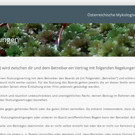
Österreichische Mykologis
gungen
t“) wird zwischen dir und dem Betreiber ein Vertrag mit folgenden Regelunge
 einen Nutzungsvertrag mit dem Betreiber des Boards ab (im Folgenden „Betreiber“) und erklä
oard nicht weiter nutzen. Für die Nutzung des Boards gelten jeweils die an dieser Stelle ver
iden Seiten ohne Einhaltung einer Frist jederzeit gekündigt werden.
zeitlich und räumlich unbeschränktes und unentgeltliches Recht, deinen Beitrag im Rahmen de
 des Nutzungsvertrages bestehen.
t, die gegen geltendes Recht oder die guten Sitten verstoßen. Du erklärst insbesondere, dass d
e Nutzungsbedingungen oder anderer im Board veröffentlichten Regeln kann der Betreiber d
alte von Beiträgen übernimmt, die er nicht selbst erstellt hat oder die er nicht zur Kenntni
fern sie gegen o. g. Regeln verstoßen oder geeignet sind, dem Betreiber oder einem Dritten 