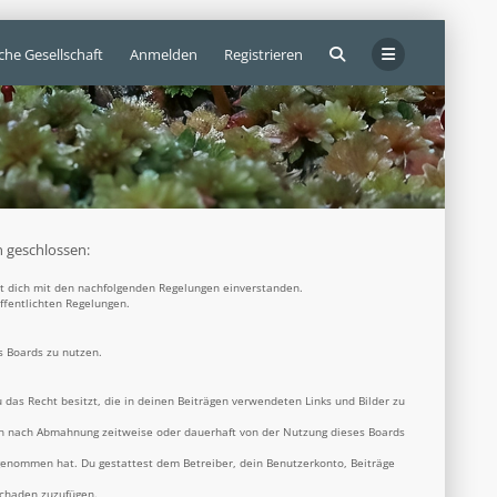
che Gesellschaft
Anmelden
Registrieren
n geschlossen:
rst dich mit den nachfolgenden Regelungen einverstanden.
öffentlichten Regelungen.
s Boards zu nutzen.
u das Recht besitzt, die in deinen Beiträgen verwendeten Links und Bilder zu
ich nach Abmahnung zeitweise oder dauerhaft von der Nutzung dieses Boards
s genommen hat. Du gestattest dem Betreiber, dein Benutzerkonto, Beiträge
Schaden zuzufügen.