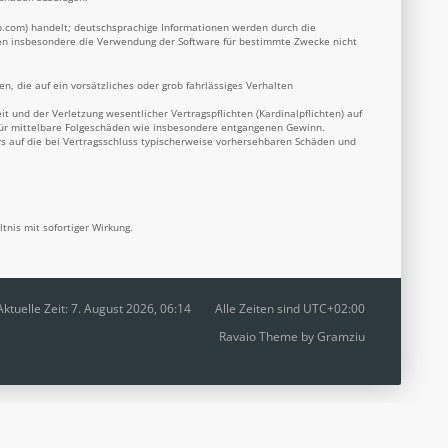
b.com
) handelt; deutschsprachige Informationen werden durch die
nnen insbesondere die Verwendung der Software für bestimmte Zwecke nicht
n, die auf ein vorsätzliches oder grob fahrlässiges Verhalten
 und der Verletzung wesentlicher Vertragspflichten (Kardinalpflichten) auf
 für mittelbare Folgeschäden wie insbesondere entgangenen Gewinn.
s auf die bei Vertragsschluss typischerweise vorhersehbaren Schäden und
nis mit sofortiger Wirkung.
Aktuelle Zeit: 7. August 2026, 06:14
Alle Zeiten sind
UTC+02:00
Ravaio Theme by
Gramziu