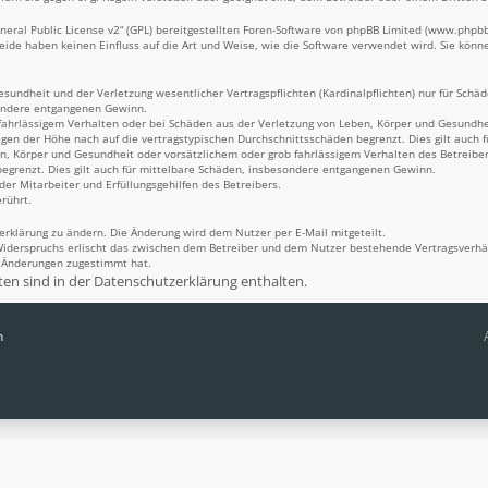
eral Public License v2
“ (GPL) bereitgestellten Foren-Software von phpBB Limited (
www.phpb
Beide haben keinen Einfluss auf die Art und Weise, wie die Software verwendet wird. Sie kö
undheit und der Verletzung wesentlicher Vertragspflichten (Kardinalpflichten) nur für Schäde
sondere entgangenen Gewinn.
fahrlässigem Verhalten oder bei Schäden aus der Verletzung von Leben, Körper und Gesundheit
igen der Höhe nach auf die vertragstypischen Durchschnittsschäden begrenzt. Dies gilt auch
n, Körper und Gesundheit oder vorsätzlichem oder grob fahrlässigem Verhalten des Betreiber
egrenzt. Dies gilt auch für mittelbare Schäden, insbesondere entgangenen Gewinn.
er Mitarbeiter und Erfüllungsgehilfen des Betreibers.
rührt.
erklärung zu ändern. Die Änderung wird dem Nutzer per E-Mail mitgeteilt.
Widerspruchs erlischt das zwischen dem Betreiber und dem Nutzer bestehende Vertragsverhält
n Änderungen zugestimmt hat.
n sind in der Datenschutzerklärung enthalten.
n