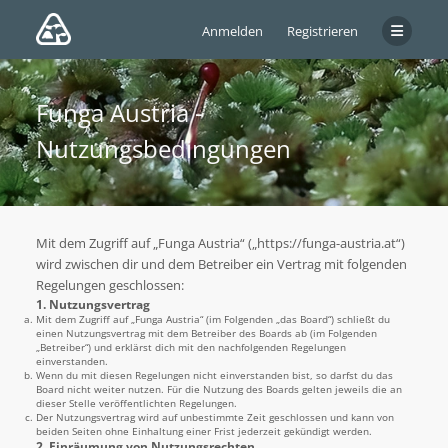
Anmelden
Registrieren
Funga Austria -
Nutzungsbedingungen
Mit dem Zugriff auf „Funga Austria“ („https://funga-austria.at“)
wird zwischen dir und dem Betreiber ein Vertrag mit folgenden
Regelungen geschlossen:
1. Nutzungsvertrag
Mit dem Zugriff auf „Funga Austria“ (im Folgenden „das Board“) schließt du
einen Nutzungsvertrag mit dem Betreiber des Boards ab (im Folgenden
„Betreiber“) und erklärst dich mit den nachfolgenden Regelungen
einverstanden.
Wenn du mit diesen Regelungen nicht einverstanden bist, so darfst du das
Board nicht weiter nutzen. Für die Nutzung des Boards gelten jeweils die an
dieser Stelle veröffentlichten Regelungen.
Der Nutzungsvertrag wird auf unbestimmte Zeit geschlossen und kann von
beiden Seiten ohne Einhaltung einer Frist jederzeit gekündigt werden.
2. Einräumung von Nutzungsrechten