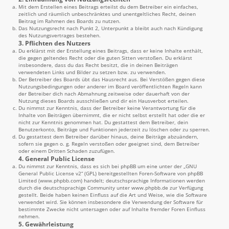
Mit dem Erstellen eines Beitrags erteilst du dem Betreiber ein einfaches,
zeitlich und räumlich unbeschränktes und unentgeltliches Recht, deinen
Beitrag im Rahmen des Boards zu nutzen.
Das Nutzungsrecht nach Punkt 2, Unterpunkt a bleibt auch nach Kündigung
des Nutzungsvertrages bestehen.
3. Pflichten des Nutzers
Du erklärst mit der Erstellung eines Beitrags, dass er keine Inhalte enthält,
die gegen geltendes Recht oder die guten Sitten verstoßen. Du erklärst
insbesondere, dass du das Recht besitzt, die in deinen Beiträgen
verwendeten Links und Bilder zu setzen bzw. zu verwenden.
Der Betreiber des Boards übt das Hausrecht aus. Bei Verstößen gegen diese
Nutzungsbedingungen oder anderer im Board veröffentlichten Regeln kann
der Betreiber dich nach Abmahnung zeitweise oder dauerhaft von der
Nutzung dieses Boards ausschließen und dir ein Hausverbot erteilen.
Du nimmst zur Kenntnis, dass der Betreiber keine Verantwortung für die
Inhalte von Beiträgen übernimmt, die er nicht selbst erstellt hat oder die er
nicht zur Kenntnis genommen hat. Du gestattest dem Betreiber, dein
Benutzerkonto, Beiträge und Funktionen jederzeit zu löschen oder zu sperren.
Du gestattest dem Betreiber darüber hinaus, deine Beiträge abzuändern,
sofern sie gegen o. g. Regeln verstoßen oder geeignet sind, dem Betreiber
oder einem Dritten Schaden zuzufügen.
4. General Public License
Du nimmst zur Kenntnis, dass es sich bei phpBB um eine unter der „
GNU
General Public License v2
“ (GPL) bereitgestellten Foren-Software von phpBB
Limited (
www.phpbb.com
) handelt; deutschsprachige Informationen werden
durch die deutschsprachige Community unter
www.phpbb.de
zur Verfügung
gestellt. Beide haben keinen Einfluss auf die Art und Weise, wie die Software
verwendet wird. Sie können insbesondere die Verwendung der Software für
bestimmte Zwecke nicht untersagen oder auf Inhalte fremder Foren Einfluss
nehmen.
5. Gewährleistung