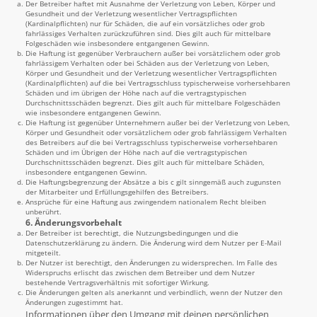
Der Betreiber haftet mit Ausnahme der Verletzung von Leben, Körper und
Gesundheit und der Verletzung wesentlicher Vertragspflichten
(Kardinalpflichten) nur für Schäden, die auf ein vorsätzliches oder grob
fahrlässiges Verhalten zurückzuführen sind. Dies gilt auch für mittelbare
Folgeschäden wie insbesondere entgangenen Gewinn.
Die Haftung ist gegenüber Verbrauchern außer bei vorsätzlichem oder grob
fahrlässigem Verhalten oder bei Schäden aus der Verletzung von Leben,
Körper und Gesundheit und der Verletzung wesentlicher Vertragspflichten
(Kardinalpflichten) auf die bei Vertragsschluss typischerweise vorhersehbaren
Schäden und im übrigen der Höhe nach auf die vertragstypischen
Durchschnittsschäden begrenzt. Dies gilt auch für mittelbare Folgeschäden
wie insbesondere entgangenen Gewinn.
Die Haftung ist gegenüber Unternehmern außer bei der Verletzung von Leben,
Körper und Gesundheit oder vorsätzlichem oder grob fahrlässigem Verhalten
des Betreibers auf die bei Vertragsschluss typischerweise vorhersehbaren
Schäden und im Übrigen der Höhe nach auf die vertragstypischen
Durchschnittsschäden begrenzt. Dies gilt auch für mittelbare Schäden,
insbesondere entgangenen Gewinn.
Die Haftungsbegrenzung der Absätze a bis c gilt sinngemäß auch zugunsten
der Mitarbeiter und Erfüllungsgehilfen des Betreibers.
Ansprüche für eine Haftung aus zwingendem nationalem Recht bleiben
unberührt.
6. Änderungsvorbehalt
Der Betreiber ist berechtigt, die Nutzungsbedingungen und die
Datenschutzerklärung zu ändern. Die Änderung wird dem Nutzer per E-Mail
mitgeteilt.
Der Nutzer ist berechtigt, den Änderungen zu widersprechen. Im Falle des
Widerspruchs erlischt das zwischen dem Betreiber und dem Nutzer
bestehende Vertragsverhältnis mit sofortiger Wirkung.
Die Änderungen gelten als anerkannt und verbindlich, wenn der Nutzer den
Änderungen zugestimmt hat.
Informationen über den Umgang mit deinen persönlichen