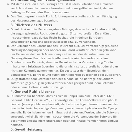
Mit dem Erstellen eines Beitrags erteilst du dem Betreiber ein einfaches,
zeitlich und räumlich unbeschränktes und unentgeltliches Recht, deinen
Beitrag im Rahmen des Boards zu nutzen.
Das Nutzungsrecht nach Punkt 2, Unterpunkt a bleibt auch nach Kündigung
des Nutzungsvertrages bestehen.
3. Pflichten des Nutzers
Du erklärst mit der Erstellung eines Beitrags, dass er keine Inhalte enthält,
die gegen geltendes Recht oder die guten Sitten verstoßen. Du erklärst
insbesondere, dass du das Recht besitzt, die in deinen Beiträgen
verwendeten Links und Bilder zu setzen bzw. zu verwenden.
Der Betreiber des Boards übt das Hausrecht aus. Bei Verstößen gegen diese
Nutzungsbedingungen oder anderer im Board veröffentlichten Regeln kann
der Betreiber dich nach Abmahnung zeitweise oder dauerhaft von der
Nutzung dieses Boards ausschließen und dir ein Hausverbot erteilen.
Du nimmst zur Kenntnis, dass der Betreiber keine Verantwortung für die
Inhalte von Beiträgen übernimmt, die er nicht selbst erstellt hat oder die er
nicht zur Kenntnis genommen hat. Du gestattest dem Betreiber, dein
Benutzerkonto, Beiträge und Funktionen jederzeit zu löschen oder zu sperren.
Du gestattest dem Betreiber darüber hinaus, deine Beiträge abzuändern,
sofern sie gegen o. g. Regeln verstoßen oder geeignet sind, dem Betreiber
oder einem Dritten Schaden zuzufügen.
4. General Public License
Du nimmst zur Kenntnis, dass es sich bei phpBB um eine unter der „
GNU
General Public License v2
“ (GPL) bereitgestellten Foren-Software von phpBB
Limited (
www.phpbb.com
) handelt; deutschsprachige Informationen werden
durch die deutschsprachige Community unter
www.phpbb.de
zur Verfügung
gestellt. Beide haben keinen Einfluss auf die Art und Weise, wie die Software
verwendet wird. Sie können insbesondere die Verwendung der Software für
bestimmte Zwecke nicht untersagen oder auf Inhalte fremder Foren Einfluss
nehmen.
5. Gewährleistung