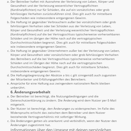
Der Betreiber haftet mit Ausnahme der Verletzung von Leben, Körper und
Gesundheit und der Verletzung wesentlicher Vertragspflichten
(Kardinalpflichten) nur für Schäden, die auf ein vorsätzliches oder grob
fahrlässiges Verhalten zurückzuführen sind. Dies gilt auch für mittelbare
Folgeschäden wie insbesondere entgangenen Gewinn.
Die Haftung ist gegenüber Verbrauchern außer bei vorsätzlichem oder grob
fahrlässigem Verhalten oder bei Schäden aus der Verletzung von Leben,
Körper und Gesundheit und der Verletzung wesentlicher Vertragspflichten
(Kardinalpflichten) auf die bei Vertragsschluss typischerweise vorhersehbaren
Schäden und im übrigen der Höhe nach auf die vertragstypischen
Durchschnittsschäden begrenzt. Dies gilt auch für mittelbare Folgeschäden
wie insbesondere entgangenen Gewinn.
Die Haftung ist gegenüber Unternehmern außer bei der Verletzung von Leben,
Körper und Gesundheit oder vorsätzlichem oder grob fahrlässigem Verhalten
des Betreibers auf die bei Vertragsschluss typischerweise vorhersehbaren
Schäden und im Übrigen der Höhe nach auf die vertragstypischen
Durchschnittsschäden begrenzt. Dies gilt auch für mittelbare Schäden,
insbesondere entgangenen Gewinn.
Die Haftungsbegrenzung der Absätze a bis c gilt sinngemäß auch zugunsten
der Mitarbeiter und Erfüllungsgehilfen des Betreibers.
Ansprüche für eine Haftung aus zwingendem nationalem Recht bleiben
unberührt.
6. Änderungsvorbehalt
Der Betreiber ist berechtigt, die Nutzungsbedingungen und die
Datenschutzerklärung zu ändern. Die Änderung wird dem Nutzer per E-Mail
mitgeteilt.
Der Nutzer ist berechtigt, den Änderungen zu widersprechen. Im Falle des
Widerspruchs erlischt das zwischen dem Betreiber und dem Nutzer
bestehende Vertragsverhältnis mit sofortiger Wirkung.
Die Änderungen gelten als anerkannt und verbindlich, wenn der Nutzer den
Änderungen zugestimmt hat.
Informationen über den Umgang mit deinen persönlichen