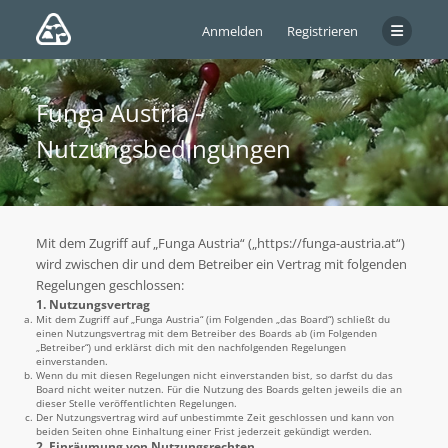
Anmelden
Registrieren
Funga Austria -
Nutzungsbedingungen
Mit dem Zugriff auf „Funga Austria“ („https://funga-austria.at“)
wird zwischen dir und dem Betreiber ein Vertrag mit folgenden
Regelungen geschlossen:
1. Nutzungsvertrag
Mit dem Zugriff auf „Funga Austria“ (im Folgenden „das Board“) schließt du
einen Nutzungsvertrag mit dem Betreiber des Boards ab (im Folgenden
„Betreiber“) und erklärst dich mit den nachfolgenden Regelungen
einverstanden.
Wenn du mit diesen Regelungen nicht einverstanden bist, so darfst du das
Board nicht weiter nutzen. Für die Nutzung des Boards gelten jeweils die an
dieser Stelle veröffentlichten Regelungen.
Der Nutzungsvertrag wird auf unbestimmte Zeit geschlossen und kann von
beiden Seiten ohne Einhaltung einer Frist jederzeit gekündigt werden.
2. Einräumung von Nutzungsrechten