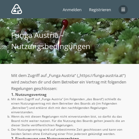
Anmelden
Registrieren
Funga Austria -
Nutzungsbedingungen
Mit dem Zugriff auf „Funga Austria“ („https://funga-austria.at“)
wird zwischen dir und dem Betreiber ein Vertrag mit folgenden
Regelungen geschlossen:
1. Nutzungsvertrag
Mit dem Zugriff auf „Funga Austria“ (im Folgenden „das Board“) schließt du
einen Nutzungsvertrag mit dem Betreiber des Boards ab (im Folgenden
„Betreiber“) und erklärst dich mit den nachfolgenden Regelungen
einverstanden.
Wenn du mit diesen Regelungen nicht einverstanden bist, so darfst du das
Board nicht weiter nutzen. Für die Nutzung des Boards gelten jeweils die an
dieser Stelle veröffentlichten Regelungen.
Der Nutzungsvertrag wird auf unbestimmte Zeit geschlossen und kann von
beiden Seiten ohne Einhaltung einer Frist jederzeit gekündigt werden.
2. Einräumung von Nutzungsrechten