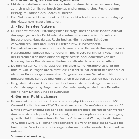
Mit dem Erstellen eines Beitrags erteilst du dem Betreiber ein einfaches,
zeitlich und räumlich unbeschränktes und unentgeltliches Recht, deinen
Beitrag im Rahmen des Boards zu nutzen.
Das Nutzungsrecht nach Punkt 2, Unterpunkt a bleibt auch nach Kündigung
des Nutzungsvertrages bestehen.
3. Pflichten des Nutzers
Du erklärst mit der Erstellung eines Beitrags, dass er keine Inhalte enthält,
die gegen geltendes Recht oder die guten Sitten verstoßen. Du erklärst
insbesondere, dass du das Recht besitzt, die in deinen Beiträgen
verwendeten Links und Bilder zu setzen bzw. zu verwenden.
Der Betreiber des Boards übt das Hausrecht aus. Bei Verstößen gegen diese
Nutzungsbedingungen oder anderer im Board veröffentlichten Regeln kann
der Betreiber dich nach Abmahnung zeitweise oder dauerhaft von der
Nutzung dieses Boards ausschließen und dir ein Hausverbot erteilen.
Du nimmst zur Kenntnis, dass der Betreiber keine Verantwortung für die
Inhalte von Beiträgen übernimmt, die er nicht selbst erstellt hat oder die er
nicht zur Kenntnis genommen hat. Du gestattest dem Betreiber, dein
Benutzerkonto, Beiträge und Funktionen jederzeit zu löschen oder zu sperren.
Du gestattest dem Betreiber darüber hinaus, deine Beiträge abzuändern,
sofern sie gegen o. g. Regeln verstoßen oder geeignet sind, dem Betreiber
oder einem Dritten Schaden zuzufügen.
4. General Public License
Du nimmst zur Kenntnis, dass es sich bei phpBB um eine unter der „
GNU
General Public License v2
“ (GPL) bereitgestellten Foren-Software von phpBB
Limited (
www.phpbb.com
) handelt; deutschsprachige Informationen werden
durch die deutschsprachige Community unter
www.phpbb.de
zur Verfügung
gestellt. Beide haben keinen Einfluss auf die Art und Weise, wie die Software
verwendet wird. Sie können insbesondere die Verwendung der Software für
bestimmte Zwecke nicht untersagen oder auf Inhalte fremder Foren Einfluss
nehmen.
5. Gewährleistung