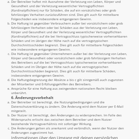
Der Betreiber haftet mit Ausnahme der Verletzung von Leben, Körper und
Gesundheit und der Verletzung wesentlicher Vertragspflichten
(Kardinalpflichten) nur für Schäden, die auf ein vorsätzliches oder grob
fahrlässiges Verhalten zurückzuführen sind. Dies gilt auch für mittelbare
Folgeschäden wie insbesondere entgangenen Gewinn.
Die Haftung ist gegenüber Verbrauchern außer bei vorsätzlichem oder grob
fahrlässigem Verhalten oder bei Schäden aus der Verletzung von Leben,
Körper und Gesundheit und der Verletzung wesentlicher Vertragspflichten
(Kardinalpflichten) auf die bei Vertragsschluss typischerweise vorhersehbaren
Schäden und im übrigen der Höhe nach auf die vertragstypischen
Durchschnittsschäden begrenzt. Dies gilt auch für mittelbare Folgeschäden
wie insbesondere entgangenen Gewinn.
Die Haftung ist gegenüber Unternehmern außer bei der Verletzung von Leben,
Körper und Gesundheit oder vorsätzlichem oder grob fahrlässigem Verhalten
des Betreibers auf die bei Vertragsschluss typischerweise vorhersehbaren
Schäden und im Übrigen der Höhe nach auf die vertragstypischen
Durchschnittsschäden begrenzt. Dies gilt auch für mittelbare Schäden,
insbesondere entgangenen Gewinn.
Die Haftungsbegrenzung der Absätze a bis c gilt sinngemäß auch zugunsten
der Mitarbeiter und Erfüllungsgehilfen des Betreibers.
Ansprüche für eine Haftung aus zwingendem nationalem Recht bleiben
unberührt.
6. Änderungsvorbehalt
Der Betreiber ist berechtigt, die Nutzungsbedingungen und die
Datenschutzerklärung zu ändern. Die Änderung wird dem Nutzer per E-Mail
mitgeteilt.
Der Nutzer ist berechtigt, den Änderungen zu widersprechen. Im Falle des
Widerspruchs erlischt das zwischen dem Betreiber und dem Nutzer
bestehende Vertragsverhältnis mit sofortiger Wirkung.
Die Änderungen gelten als anerkannt und verbindlich, wenn der Nutzer den
Änderungen zugestimmt hat.
Informationen über den Umgang mit deinen persönlichen