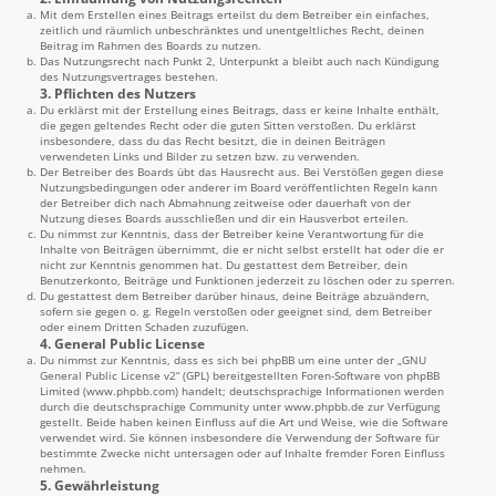
Mit dem Erstellen eines Beitrags erteilst du dem Betreiber ein einfaches,
zeitlich und räumlich unbeschränktes und unentgeltliches Recht, deinen
Beitrag im Rahmen des Boards zu nutzen.
Das Nutzungsrecht nach Punkt 2, Unterpunkt a bleibt auch nach Kündigung
des Nutzungsvertrages bestehen.
3. Pflichten des Nutzers
Du erklärst mit der Erstellung eines Beitrags, dass er keine Inhalte enthält,
die gegen geltendes Recht oder die guten Sitten verstoßen. Du erklärst
insbesondere, dass du das Recht besitzt, die in deinen Beiträgen
verwendeten Links und Bilder zu setzen bzw. zu verwenden.
Der Betreiber des Boards übt das Hausrecht aus. Bei Verstößen gegen diese
Nutzungsbedingungen oder anderer im Board veröffentlichten Regeln kann
der Betreiber dich nach Abmahnung zeitweise oder dauerhaft von der
Nutzung dieses Boards ausschließen und dir ein Hausverbot erteilen.
Du nimmst zur Kenntnis, dass der Betreiber keine Verantwortung für die
Inhalte von Beiträgen übernimmt, die er nicht selbst erstellt hat oder die er
nicht zur Kenntnis genommen hat. Du gestattest dem Betreiber, dein
Benutzerkonto, Beiträge und Funktionen jederzeit zu löschen oder zu sperren.
Du gestattest dem Betreiber darüber hinaus, deine Beiträge abzuändern,
sofern sie gegen o. g. Regeln verstoßen oder geeignet sind, dem Betreiber
oder einem Dritten Schaden zuzufügen.
4. General Public License
Du nimmst zur Kenntnis, dass es sich bei phpBB um eine unter der „
GNU
General Public License v2
“ (GPL) bereitgestellten Foren-Software von phpBB
Limited (
www.phpbb.com
) handelt; deutschsprachige Informationen werden
durch die deutschsprachige Community unter
www.phpbb.de
zur Verfügung
gestellt. Beide haben keinen Einfluss auf die Art und Weise, wie die Software
verwendet wird. Sie können insbesondere die Verwendung der Software für
bestimmte Zwecke nicht untersagen oder auf Inhalte fremder Foren Einfluss
nehmen.
5. Gewährleistung