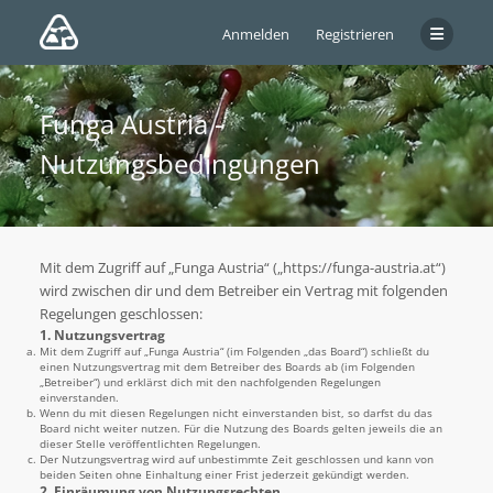
Anmelden
Registrieren
Funga Austria -
Nutzungsbedingungen
Mit dem Zugriff auf „Funga Austria“ („https://funga-austria.at“)
wird zwischen dir und dem Betreiber ein Vertrag mit folgenden
Regelungen geschlossen:
1. Nutzungsvertrag
Mit dem Zugriff auf „Funga Austria“ (im Folgenden „das Board“) schließt du
einen Nutzungsvertrag mit dem Betreiber des Boards ab (im Folgenden
„Betreiber“) und erklärst dich mit den nachfolgenden Regelungen
einverstanden.
Wenn du mit diesen Regelungen nicht einverstanden bist, so darfst du das
Board nicht weiter nutzen. Für die Nutzung des Boards gelten jeweils die an
dieser Stelle veröffentlichten Regelungen.
Der Nutzungsvertrag wird auf unbestimmte Zeit geschlossen und kann von
beiden Seiten ohne Einhaltung einer Frist jederzeit gekündigt werden.
2. Einräumung von Nutzungsrechten