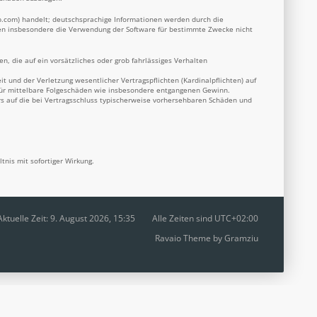
b.com
) handelt; deutschsprachige Informationen werden durch die
nnen insbesondere die Verwendung der Software für bestimmte Zwecke nicht
n, die auf ein vorsätzliches oder grob fahrlässiges Verhalten
 und der Verletzung wesentlicher Vertragspflichten (Kardinalpflichten) auf
 für mittelbare Folgeschäden wie insbesondere entgangenen Gewinn.
s auf die bei Vertragsschluss typischerweise vorhersehbaren Schäden und
nis mit sofortiger Wirkung.
Aktuelle Zeit: 9. August 2026, 15:35
Alle Zeiten sind
UTC+02:00
Ravaio Theme by
Gramziu