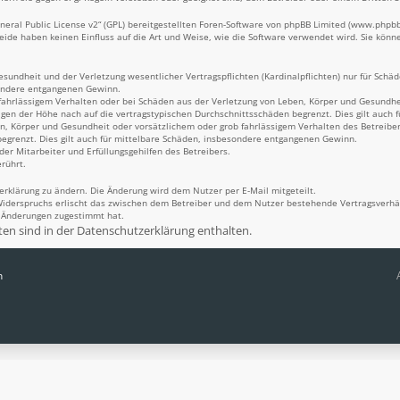
eral Public License v2
“ (GPL) bereitgestellten Foren-Software von phpBB Limited (
www.phpb
Beide haben keinen Einfluss auf die Art und Weise, wie die Software verwendet wird. Sie kö
undheit und der Verletzung wesentlicher Vertragspflichten (Kardinalpflichten) nur für Schäde
sondere entgangenen Gewinn.
fahrlässigem Verhalten oder bei Schäden aus der Verletzung von Leben, Körper und Gesundheit
igen der Höhe nach auf die vertragstypischen Durchschnittsschäden begrenzt. Dies gilt auch
n, Körper und Gesundheit oder vorsätzlichem oder grob fahrlässigem Verhalten des Betreiber
egrenzt. Dies gilt auch für mittelbare Schäden, insbesondere entgangenen Gewinn.
er Mitarbeiter und Erfüllungsgehilfen des Betreibers.
rührt.
erklärung zu ändern. Die Änderung wird dem Nutzer per E-Mail mitgeteilt.
Widerspruchs erlischt das zwischen dem Betreiber und dem Nutzer bestehende Vertragsverhält
n Änderungen zugestimmt hat.
n sind in der Datenschutzerklärung enthalten.
n