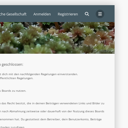
che Gesellschaft
Anmelden
Registrieren
n geschlossen:
rst dich mit den nachfolgenden Regelungen einverstanden.
öffentlichten Regelungen.
s Boards zu nutzen.
u das Recht besitzt, die in deinen Beiträgen verwendeten Links und Bilder zu
ich nach Abmahnung zeitweise oder dauerhaft von der Nutzung dieses Boards
s genommen hat. Du gestattest dem Betreiber, dein Benutzerkonto, Beiträge
Schaden zuzufügen.