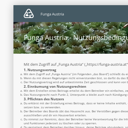
Funga Austria
Funga Austria - Nutzungsbedin
Mit dem Zugriff auf „Funga Austria“ („https://funga-austria.a
1. Nutzungsvertrag
Mit dem Zugriff auf „Funga Austria“ (im Folgenden „das Board“) schließt du
Wenn du mit diesen Regelungen nicht einverstanden bist, so darfst du das B
Der Nutzungsvertrag wird auf unbestimmte Zeit geschlossen und kann von be
2. Einräumung von Nutzungsrechten
Mit dem Erstellen eines Beitrags erteilst du dem Betreiber ein einfaches, 
Das Nutzungsrecht nach Punkt 2, Unterpunkt a bleibt auch nach Kündigung
3. Pflichten des Nutzers
Du erklärst mit der Erstellung eines Beitrags, dass er keine Inhalte enthäl
setzen bzw. zu verwenden.
Der Betreiber des Boards übt das Hausrecht aus. Bei Verstößen gegen dies
ausschließen und dir ein Hausverbot erteilen.
Du nimmst zur Kenntnis, dass der Betreiber keine Verantwortung für die Inh
und Funktionen jederzeit zu löschen oder zu sperren.
Du gestattest dem Betreiber darüber hinaus, deine Beiträge abzuändern, so