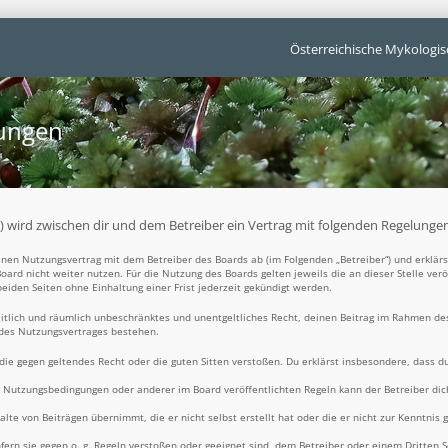
Österreichische Mykologis
gungen
t“) wird zwischen dir und dem Betreiber ein Vertrag mit folgenden Regelunge
 einen Nutzungsvertrag mit dem Betreiber des Boards ab (im Folgenden „Betreiber“) und erklä
oard nicht weiter nutzen. Für die Nutzung des Boards gelten jeweils die an dieser Stelle ver
iden Seiten ohne Einhaltung einer Frist jederzeit gekündigt werden.
zeitlich und räumlich unbeschränktes und unentgeltliches Recht, deinen Beitrag im Rahmen de
 des Nutzungsvertrages bestehen.
t, die gegen geltendes Recht oder die guten Sitten verstoßen. Du erklärst insbesondere, dass d
e Nutzungsbedingungen oder anderer im Board veröffentlichten Regeln kann der Betreiber d
alte von Beiträgen übernimmt, die er nicht selbst erstellt hat oder die er nicht zur Kenntni
fern sie gegen o. g. Regeln verstoßen oder geeignet sind, dem Betreiber oder einem Dritten 