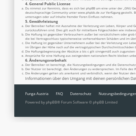
4. General Public License
Du nimmst zur Kenntnis, dass es sich bei phpBB um eine unter der „
GNU Gen
deutschsprachige Community unter
www.phpbb.de
zur Verfügung gestellt. 
untersagen oder auf Inhalte fremder Foren Einfluss nehmen.
5. Gewährleistung
Der Betreiber haftet mit Ausnahme der Verletzung von Leben, Körper und Ges
zurückzuführen sind. Dies gilt auch für mittelbare Folgeschäden wie insbe
Die Haftung ist gegenüber Verbrauchern außer bei vorsätzlichem oder grob 
die bei Vertragsschluss typischerweise vorhersehbaren Schäden und im übr
Die Haftung ist gegenüber Unternehmern außer bei der Verletzung von Lebe
im Übrigen der Höhe nach auf die vertragstypischen Durchschnittsschäden b
Die Haftungsbegrenzung der Absätze a bis c gilt sinngemäß auch zugunsten d
Ansprüche für eine Haftung aus zwingendem nationalem Recht bleiben unbe
6. Änderungsvorbehalt
Der Betreiber ist berechtigt, die Nutzungsbedingungen und die Datenschutz
Der Nutzer ist berechtigt, den Änderungen zu widersprechen. Im Falle des 
Die Änderungen gelten als anerkannt und verbindlich, wenn der Nutzer de
Informationen über den Umgang mit deinen persönlichen Date
Funga Austria
FAQ
Datenschutz
Nutzungsbedingunge
Powered by
phpBB
® Forum Software © phpBB Limited