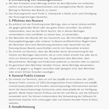
Mit dem Erstellen eines Beitrags erteilst du dem Betreiber ein einfaches,
zeitlich und räumlich unbeschränktes und unentgeltliches Recht, deinen
Beitrag im Rahmen des Boards zu nutzen.
Das Nutzungsrecht nach Punkt 2, Unterpunkt a bleibt auch nach Kündigung
des Nutzungsvertrages bestehen.
3. Pflichten des Nutzers
Du erklärst mit der Erstellung eines Beitrags, dass er keine Inhalte enthält,
die gegen geltendes Recht oder die guten Sitten verstoßen. Du erklärst
insbesondere, dass du das Recht besitzt, die in deinen Beiträgen
verwendeten Links und Bilder zu setzen bzw. zu verwenden.
Der Betreiber des Boards übt das Hausrecht aus. Bei Verstößen gegen diese
Nutzungsbedingungen oder anderer im Board veröffentlichten Regeln kann
der Betreiber dich nach Abmahnung zeitweise oder dauerhaft von der
Nutzung dieses Boards ausschließen und dir ein Hausverbot erteilen.
Du nimmst zur Kenntnis, dass der Betreiber keine Verantwortung für die
Inhalte von Beiträgen übernimmt, die er nicht selbst erstellt hat oder die er
nicht zur Kenntnis genommen hat. Du gestattest dem Betreiber, dein
Benutzerkonto, Beiträge und Funktionen jederzeit zu löschen oder zu sperren.
Du gestattest dem Betreiber darüber hinaus, deine Beiträge abzuändern,
sofern sie gegen o. g. Regeln verstoßen oder geeignet sind, dem Betreiber
oder einem Dritten Schaden zuzufügen.
4. General Public License
Du nimmst zur Kenntnis, dass es sich bei phpBB um eine unter der „
GNU
General Public License v2
“ (GPL) bereitgestellten Foren-Software von phpBB
Limited (
www.phpbb.com
) handelt; deutschsprachige Informationen werden
durch die deutschsprachige Community unter
www.phpbb.de
zur Verfügung
gestellt. Beide haben keinen Einfluss auf die Art und Weise, wie die Software
verwendet wird. Sie können insbesondere die Verwendung der Software für
bestimmte Zwecke nicht untersagen oder auf Inhalte fremder Foren Einfluss
nehmen.
5. Gewährleistung