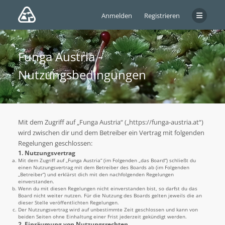
Anmelden
Registrieren
Funga Austria -
Nutzungsbedingungen
Mit dem Zugriff auf „Funga Austria“ („https://funga-austria.at“)
wird zwischen dir und dem Betreiber ein Vertrag mit folgenden
Regelungen geschlossen:
1. Nutzungsvertrag
Mit dem Zugriff auf „Funga Austria“ (im Folgenden „das Board“) schließt du
einen Nutzungsvertrag mit dem Betreiber des Boards ab (im Folgenden
„Betreiber“) und erklärst dich mit den nachfolgenden Regelungen
einverstanden.
Wenn du mit diesen Regelungen nicht einverstanden bist, so darfst du das
Board nicht weiter nutzen. Für die Nutzung des Boards gelten jeweils die an
dieser Stelle veröffentlichten Regelungen.
Der Nutzungsvertrag wird auf unbestimmte Zeit geschlossen und kann von
beiden Seiten ohne Einhaltung einer Frist jederzeit gekündigt werden.
2. Einräumung von Nutzungsrechten