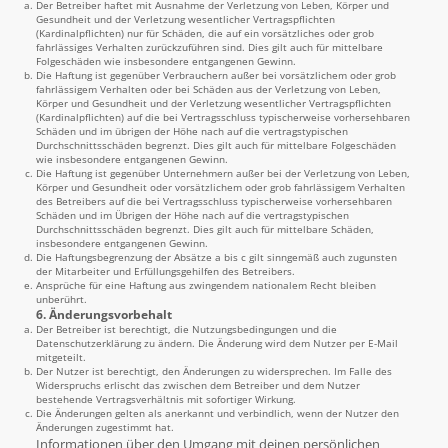
Der Betreiber haftet mit Ausnahme der Verletzung von Leben, Körper und
Gesundheit und der Verletzung wesentlicher Vertragspflichten
(Kardinalpflichten) nur für Schäden, die auf ein vorsätzliches oder grob
fahrlässiges Verhalten zurückzuführen sind. Dies gilt auch für mittelbare
Folgeschäden wie insbesondere entgangenen Gewinn.
Die Haftung ist gegenüber Verbrauchern außer bei vorsätzlichem oder grob
fahrlässigem Verhalten oder bei Schäden aus der Verletzung von Leben,
Körper und Gesundheit und der Verletzung wesentlicher Vertragspflichten
(Kardinalpflichten) auf die bei Vertragsschluss typischerweise vorhersehbaren
Schäden und im übrigen der Höhe nach auf die vertragstypischen
Durchschnittsschäden begrenzt. Dies gilt auch für mittelbare Folgeschäden
wie insbesondere entgangenen Gewinn.
Die Haftung ist gegenüber Unternehmern außer bei der Verletzung von Leben,
Körper und Gesundheit oder vorsätzlichem oder grob fahrlässigem Verhalten
des Betreibers auf die bei Vertragsschluss typischerweise vorhersehbaren
Schäden und im Übrigen der Höhe nach auf die vertragstypischen
Durchschnittsschäden begrenzt. Dies gilt auch für mittelbare Schäden,
insbesondere entgangenen Gewinn.
Die Haftungsbegrenzung der Absätze a bis c gilt sinngemäß auch zugunsten
der Mitarbeiter und Erfüllungsgehilfen des Betreibers.
Ansprüche für eine Haftung aus zwingendem nationalem Recht bleiben
unberührt.
6. Änderungsvorbehalt
Der Betreiber ist berechtigt, die Nutzungsbedingungen und die
Datenschutzerklärung zu ändern. Die Änderung wird dem Nutzer per E-Mail
mitgeteilt.
Der Nutzer ist berechtigt, den Änderungen zu widersprechen. Im Falle des
Widerspruchs erlischt das zwischen dem Betreiber und dem Nutzer
bestehende Vertragsverhältnis mit sofortiger Wirkung.
Die Änderungen gelten als anerkannt und verbindlich, wenn der Nutzer den
Änderungen zugestimmt hat.
Informationen über den Umgang mit deinen persönlichen