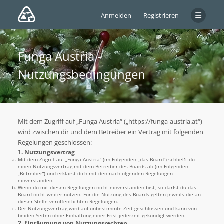
Anmelden
Registrieren
Funga Austria -
Nutzungsbedingungen
Mit dem Zugriff auf „Funga Austria“ („https://funga-austria.at“)
wird zwischen dir und dem Betreiber ein Vertrag mit folgenden
Regelungen geschlossen:
1. Nutzungsvertrag
Mit dem Zugriff auf „Funga Austria“ (im Folgenden „das Board“) schließt du
einen Nutzungsvertrag mit dem Betreiber des Boards ab (im Folgenden
„Betreiber“) und erklärst dich mit den nachfolgenden Regelungen
einverstanden.
Wenn du mit diesen Regelungen nicht einverstanden bist, so darfst du das
Board nicht weiter nutzen. Für die Nutzung des Boards gelten jeweils die an
dieser Stelle veröffentlichten Regelungen.
Der Nutzungsvertrag wird auf unbestimmte Zeit geschlossen und kann von
beiden Seiten ohne Einhaltung einer Frist jederzeit gekündigt werden.
2. Einräumung von Nutzungsrechten