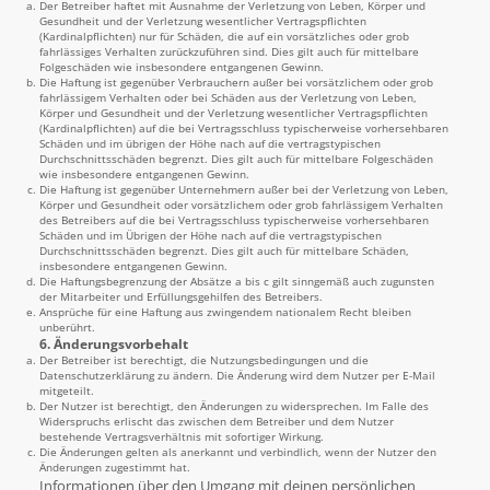
Der Betreiber haftet mit Ausnahme der Verletzung von Leben, Körper und
Gesundheit und der Verletzung wesentlicher Vertragspflichten
(Kardinalpflichten) nur für Schäden, die auf ein vorsätzliches oder grob
fahrlässiges Verhalten zurückzuführen sind. Dies gilt auch für mittelbare
Folgeschäden wie insbesondere entgangenen Gewinn.
Die Haftung ist gegenüber Verbrauchern außer bei vorsätzlichem oder grob
fahrlässigem Verhalten oder bei Schäden aus der Verletzung von Leben,
Körper und Gesundheit und der Verletzung wesentlicher Vertragspflichten
(Kardinalpflichten) auf die bei Vertragsschluss typischerweise vorhersehbaren
Schäden und im übrigen der Höhe nach auf die vertragstypischen
Durchschnittsschäden begrenzt. Dies gilt auch für mittelbare Folgeschäden
wie insbesondere entgangenen Gewinn.
Die Haftung ist gegenüber Unternehmern außer bei der Verletzung von Leben,
Körper und Gesundheit oder vorsätzlichem oder grob fahrlässigem Verhalten
des Betreibers auf die bei Vertragsschluss typischerweise vorhersehbaren
Schäden und im Übrigen der Höhe nach auf die vertragstypischen
Durchschnittsschäden begrenzt. Dies gilt auch für mittelbare Schäden,
insbesondere entgangenen Gewinn.
Die Haftungsbegrenzung der Absätze a bis c gilt sinngemäß auch zugunsten
der Mitarbeiter und Erfüllungsgehilfen des Betreibers.
Ansprüche für eine Haftung aus zwingendem nationalem Recht bleiben
unberührt.
6. Änderungsvorbehalt
Der Betreiber ist berechtigt, die Nutzungsbedingungen und die
Datenschutzerklärung zu ändern. Die Änderung wird dem Nutzer per E-Mail
mitgeteilt.
Der Nutzer ist berechtigt, den Änderungen zu widersprechen. Im Falle des
Widerspruchs erlischt das zwischen dem Betreiber und dem Nutzer
bestehende Vertragsverhältnis mit sofortiger Wirkung.
Die Änderungen gelten als anerkannt und verbindlich, wenn der Nutzer den
Änderungen zugestimmt hat.
Informationen über den Umgang mit deinen persönlichen