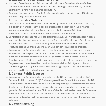
Mit dem Erstellen eines Beitrags erteilst du dem Betreiber ein einfaches,
zeitlich und räumlich unbeschränktes und unentgeltliches Recht, deinen
Beitrag im Rahmen des Boards zu nutzen.
Das Nutzungsrecht nach Punkt 2, Unterpunkt a bleibt auch nach Kündigung
des Nutzungsvertrages bestehen.
3. Pflichten des Nutzers
Du erklärst mit der Erstellung eines Beitrags, dass er keine Inhalte enthält,
die gegen geltendes Recht oder die guten Sitten verstoßen. Du erklärst
insbesondere, dass du das Recht besitzt, die in deinen Beiträgen
verwendeten Links und Bilder zu setzen bzw. zu verwenden.
Der Betreiber des Boards übt das Hausrecht aus. Bei Verstößen gegen diese
Nutzungsbedingungen oder anderer im Board veröffentlichten Regeln kann
der Betreiber dich nach Abmahnung zeitweise oder dauerhaft von der
Nutzung dieses Boards ausschließen und dir ein Hausverbot erteilen.
Du nimmst zur Kenntnis, dass der Betreiber keine Verantwortung für die
Inhalte von Beiträgen übernimmt, die er nicht selbst erstellt hat oder die er
nicht zur Kenntnis genommen hat. Du gestattest dem Betreiber, dein
Benutzerkonto, Beiträge und Funktionen jederzeit zu löschen oder zu sperren.
Du gestattest dem Betreiber darüber hinaus, deine Beiträge abzuändern,
sofern sie gegen o. g. Regeln verstoßen oder geeignet sind, dem Betreiber
oder einem Dritten Schaden zuzufügen.
4. General Public License
Du nimmst zur Kenntnis, dass es sich bei phpBB um eine unter der „
GNU
General Public License v2
“ (GPL) bereitgestellten Foren-Software von phpBB
Limited (
www.phpbb.com
) handelt; deutschsprachige Informationen werden
durch die deutschsprachige Community unter
www.phpbb.de
zur Verfügung
gestellt. Beide haben keinen Einfluss auf die Art und Weise, wie die Software
verwendet wird. Sie können insbesondere die Verwendung der Software für
bestimmte Zwecke nicht untersagen oder auf Inhalte fremder Foren Einfluss
nehmen.
5. Gewährleistung