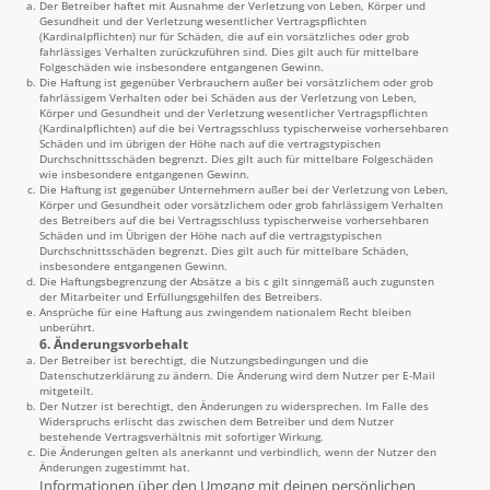
Der Betreiber haftet mit Ausnahme der Verletzung von Leben, Körper und
Gesundheit und der Verletzung wesentlicher Vertragspflichten
(Kardinalpflichten) nur für Schäden, die auf ein vorsätzliches oder grob
fahrlässiges Verhalten zurückzuführen sind. Dies gilt auch für mittelbare
Folgeschäden wie insbesondere entgangenen Gewinn.
Die Haftung ist gegenüber Verbrauchern außer bei vorsätzlichem oder grob
fahrlässigem Verhalten oder bei Schäden aus der Verletzung von Leben,
Körper und Gesundheit und der Verletzung wesentlicher Vertragspflichten
(Kardinalpflichten) auf die bei Vertragsschluss typischerweise vorhersehbaren
Schäden und im übrigen der Höhe nach auf die vertragstypischen
Durchschnittsschäden begrenzt. Dies gilt auch für mittelbare Folgeschäden
wie insbesondere entgangenen Gewinn.
Die Haftung ist gegenüber Unternehmern außer bei der Verletzung von Leben,
Körper und Gesundheit oder vorsätzlichem oder grob fahrlässigem Verhalten
des Betreibers auf die bei Vertragsschluss typischerweise vorhersehbaren
Schäden und im Übrigen der Höhe nach auf die vertragstypischen
Durchschnittsschäden begrenzt. Dies gilt auch für mittelbare Schäden,
insbesondere entgangenen Gewinn.
Die Haftungsbegrenzung der Absätze a bis c gilt sinngemäß auch zugunsten
der Mitarbeiter und Erfüllungsgehilfen des Betreibers.
Ansprüche für eine Haftung aus zwingendem nationalem Recht bleiben
unberührt.
6. Änderungsvorbehalt
Der Betreiber ist berechtigt, die Nutzungsbedingungen und die
Datenschutzerklärung zu ändern. Die Änderung wird dem Nutzer per E-Mail
mitgeteilt.
Der Nutzer ist berechtigt, den Änderungen zu widersprechen. Im Falle des
Widerspruchs erlischt das zwischen dem Betreiber und dem Nutzer
bestehende Vertragsverhältnis mit sofortiger Wirkung.
Die Änderungen gelten als anerkannt und verbindlich, wenn der Nutzer den
Änderungen zugestimmt hat.
Informationen über den Umgang mit deinen persönlichen