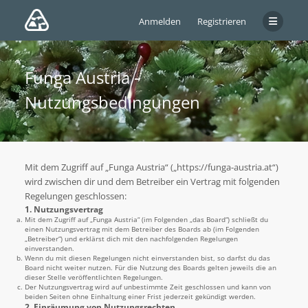
Anmelden
Registrieren
Funga Austria -
Nutzungsbedingungen
Mit dem Zugriff auf „Funga Austria“ („https://funga-austria.at“)
wird zwischen dir und dem Betreiber ein Vertrag mit folgenden
Regelungen geschlossen:
1. Nutzungsvertrag
Mit dem Zugriff auf „Funga Austria“ (im Folgenden „das Board“) schließt du
einen Nutzungsvertrag mit dem Betreiber des Boards ab (im Folgenden
„Betreiber“) und erklärst dich mit den nachfolgenden Regelungen
einverstanden.
Wenn du mit diesen Regelungen nicht einverstanden bist, so darfst du das
Board nicht weiter nutzen. Für die Nutzung des Boards gelten jeweils die an
dieser Stelle veröffentlichten Regelungen.
Der Nutzungsvertrag wird auf unbestimmte Zeit geschlossen und kann von
beiden Seiten ohne Einhaltung einer Frist jederzeit gekündigt werden.
2. Einräumung von Nutzungsrechten