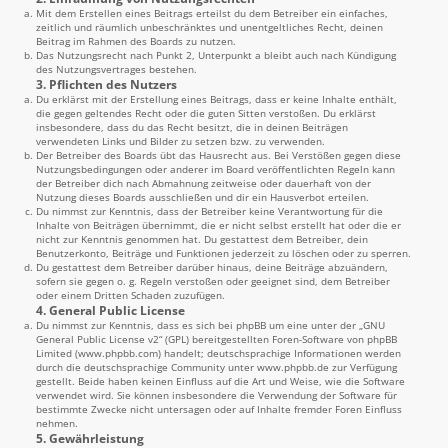
Mit dem Erstellen eines Beitrags erteilst du dem Betreiber ein einfaches,
zeitlich und räumlich unbeschränktes und unentgeltliches Recht, deinen
Beitrag im Rahmen des Boards zu nutzen.
Das Nutzungsrecht nach Punkt 2, Unterpunkt a bleibt auch nach Kündigung
des Nutzungsvertrages bestehen.
3. Pflichten des Nutzers
Du erklärst mit der Erstellung eines Beitrags, dass er keine Inhalte enthält,
die gegen geltendes Recht oder die guten Sitten verstoßen. Du erklärst
insbesondere, dass du das Recht besitzt, die in deinen Beiträgen
verwendeten Links und Bilder zu setzen bzw. zu verwenden.
Der Betreiber des Boards übt das Hausrecht aus. Bei Verstößen gegen diese
Nutzungsbedingungen oder anderer im Board veröffentlichten Regeln kann
der Betreiber dich nach Abmahnung zeitweise oder dauerhaft von der
Nutzung dieses Boards ausschließen und dir ein Hausverbot erteilen.
Du nimmst zur Kenntnis, dass der Betreiber keine Verantwortung für die
Inhalte von Beiträgen übernimmt, die er nicht selbst erstellt hat oder die er
nicht zur Kenntnis genommen hat. Du gestattest dem Betreiber, dein
Benutzerkonto, Beiträge und Funktionen jederzeit zu löschen oder zu sperren.
Du gestattest dem Betreiber darüber hinaus, deine Beiträge abzuändern,
sofern sie gegen o. g. Regeln verstoßen oder geeignet sind, dem Betreiber
oder einem Dritten Schaden zuzufügen.
4. General Public License
Du nimmst zur Kenntnis, dass es sich bei phpBB um eine unter der „
GNU
General Public License v2
“ (GPL) bereitgestellten Foren-Software von phpBB
Limited (
www.phpbb.com
) handelt; deutschsprachige Informationen werden
durch die deutschsprachige Community unter
www.phpbb.de
zur Verfügung
gestellt. Beide haben keinen Einfluss auf die Art und Weise, wie die Software
verwendet wird. Sie können insbesondere die Verwendung der Software für
bestimmte Zwecke nicht untersagen oder auf Inhalte fremder Foren Einfluss
nehmen.
5. Gewährleistung