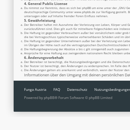
4. General Public License
Du nimmst zur Kenntnis, dass es sich bei phpBB um eine unter der „
GNU Gen
deutschsprachige Community unter
www.phpbb.de
zur Verfügung gestellt. 
untersagen oder auf Inhalte fremder Foren Einfluss nehmen.
5. Gewährleistung
Der Betreiber haftet mit Ausnahme der Verletzung von Leben, Körper und Ges
zurückzuführen sind. Dies gilt auch für mittelbare Folgeschäden wie insbe
Die Haftung ist gegenüber Verbrauchern außer bei vorsätzlichem oder grob 
die bei Vertragsschluss typischerweise vorhersehbaren Schäden und im übr
Die Haftung ist gegenüber Unternehmern außer bei der Verletzung von Lebe
im Übrigen der Höhe nach auf die vertragstypischen Durchschnittsschäden b
Die Haftungsbegrenzung der Absätze a bis c gilt sinngemäß auch zugunsten d
Ansprüche für eine Haftung aus zwingendem nationalem Recht bleiben unbe
6. Änderungsvorbehalt
Der Betreiber ist berechtigt, die Nutzungsbedingungen und die Datenschutz
Der Nutzer ist berechtigt, den Änderungen zu widersprechen. Im Falle des 
Die Änderungen gelten als anerkannt und verbindlich, wenn der Nutzer de
Informationen über den Umgang mit deinen persönlichen Date
Funga Austria
FAQ
Datenschutz
Nutzungsbedingunge
Powered by
phpBB
® Forum Software © phpBB Limited