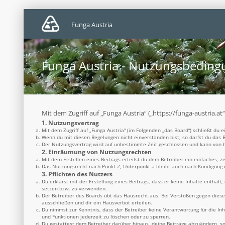
Funga Austria
Funga Austria - Nutzungsbedin
Mit dem Zugriff auf „Funga Austria“ („https://funga-austria.a
1. Nutzungsvertrag
Mit dem Zugriff auf „Funga Austria“ (im Folgenden „das Board“) schließt du
Wenn du mit diesen Regelungen nicht einverstanden bist, so darfst du das B
Der Nutzungsvertrag wird auf unbestimmte Zeit geschlossen und kann von be
2. Einräumung von Nutzungsrechten
Mit dem Erstellen eines Beitrags erteilst du dem Betreiber ein einfaches, 
Das Nutzungsrecht nach Punkt 2, Unterpunkt a bleibt auch nach Kündigung
3. Pflichten des Nutzers
Du erklärst mit der Erstellung eines Beitrags, dass er keine Inhalte enthäl
setzen bzw. zu verwenden.
Der Betreiber des Boards übt das Hausrecht aus. Bei Verstößen gegen dies
ausschließen und dir ein Hausverbot erteilen.
Du nimmst zur Kenntnis, dass der Betreiber keine Verantwortung für die Inh
und Funktionen jederzeit zu löschen oder zu sperren.
Du gestattest dem Betreiber darüber hinaus, deine Beiträge abzuändern, so