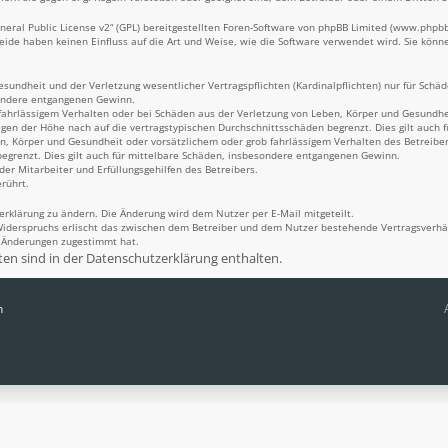
eral Public License v2
“ (GPL) bereitgestellten Foren-Software von phpBB Limited (
www.phpb
Beide haben keinen Einfluss auf die Art und Weise, wie die Software verwendet wird. Sie kö
undheit und der Verletzung wesentlicher Vertragspflichten (Kardinalpflichten) nur für Schäde
sondere entgangenen Gewinn.
fahrlässigem Verhalten oder bei Schäden aus der Verletzung von Leben, Körper und Gesundheit
igen der Höhe nach auf die vertragstypischen Durchschnittsschäden begrenzt. Dies gilt auch
n, Körper und Gesundheit oder vorsätzlichem oder grob fahrlässigem Verhalten des Betreiber
egrenzt. Dies gilt auch für mittelbare Schäden, insbesondere entgangenen Gewinn.
er Mitarbeiter und Erfüllungsgehilfen des Betreibers.
rührt.
erklärung zu ändern. Die Änderung wird dem Nutzer per E-Mail mitgeteilt.
Widerspruchs erlischt das zwischen dem Betreiber und dem Nutzer bestehende Vertragsverhält
n Änderungen zugestimmt hat.
n sind in der Datenschutzerklärung enthalten.
n