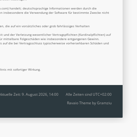
b.com
) handelt; deutschsprachige Informationen werden durch die
nnen insbesondere die Verwendung der Software für bestimmte Zwecke nicht
n, die auf ein vorsätzliches oder grob fahrlässiges Verhalten
 und der Verletzung wesentlicher Vertragspflichten (Kardinalpflichten) auf
 für mittelbare Folgeschäden wie insbesondere entgangenen Gewinn.
s auf die bei Vertragsschluss typischerweise vorhersehbaren Schäden und
nis mit sofortiger Wirkung.
Aktuelle Zeit: 9. August 2026, 14:00
Alle Zeiten sind
UTC+02:00
Ravaio Theme by
Gramziu