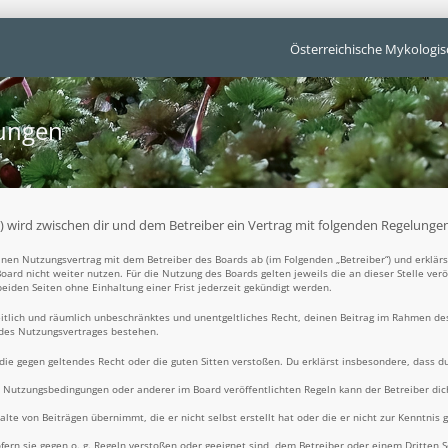
Österreichische Mykologis
gungen
t“) wird zwischen dir und dem Betreiber ein Vertrag mit folgenden Regelunge
 einen Nutzungsvertrag mit dem Betreiber des Boards ab (im Folgenden „Betreiber“) und erklä
oard nicht weiter nutzen. Für die Nutzung des Boards gelten jeweils die an dieser Stelle ver
iden Seiten ohne Einhaltung einer Frist jederzeit gekündigt werden.
zeitlich und räumlich unbeschränktes und unentgeltliches Recht, deinen Beitrag im Rahmen de
 des Nutzungsvertrages bestehen.
t, die gegen geltendes Recht oder die guten Sitten verstoßen. Du erklärst insbesondere, dass d
e Nutzungsbedingungen oder anderer im Board veröffentlichten Regeln kann der Betreiber d
alte von Beiträgen übernimmt, die er nicht selbst erstellt hat oder die er nicht zur Kenntni
fern sie gegen o. g. Regeln verstoßen oder geeignet sind, dem Betreiber oder einem Dritten 