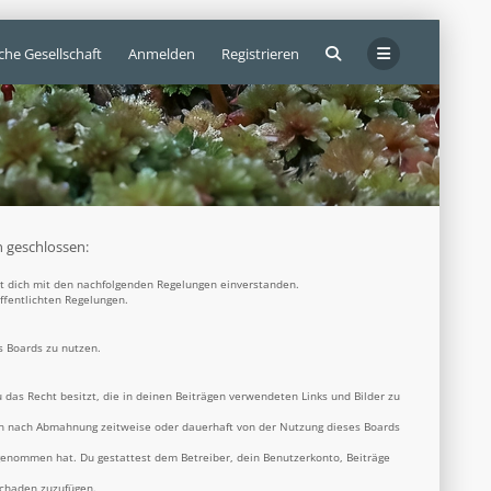
che Gesellschaft
Anmelden
Registrieren
n geschlossen:
rst dich mit den nachfolgenden Regelungen einverstanden.
öffentlichten Regelungen.
s Boards zu nutzen.
u das Recht besitzt, die in deinen Beiträgen verwendeten Links und Bilder zu
ich nach Abmahnung zeitweise oder dauerhaft von der Nutzung dieses Boards
s genommen hat. Du gestattest dem Betreiber, dein Benutzerkonto, Beiträge
Schaden zuzufügen.