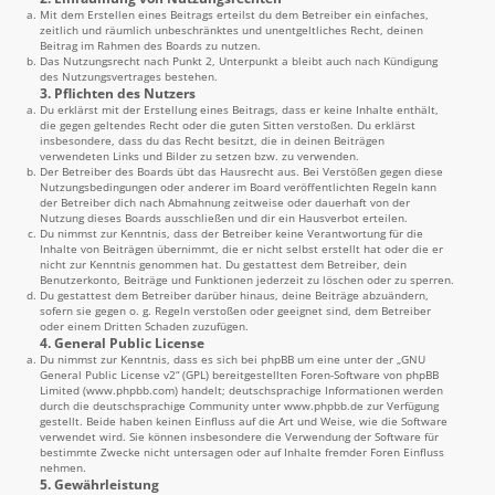
Mit dem Erstellen eines Beitrags erteilst du dem Betreiber ein einfaches,
zeitlich und räumlich unbeschränktes und unentgeltliches Recht, deinen
Beitrag im Rahmen des Boards zu nutzen.
Das Nutzungsrecht nach Punkt 2, Unterpunkt a bleibt auch nach Kündigung
des Nutzungsvertrages bestehen.
3. Pflichten des Nutzers
Du erklärst mit der Erstellung eines Beitrags, dass er keine Inhalte enthält,
die gegen geltendes Recht oder die guten Sitten verstoßen. Du erklärst
insbesondere, dass du das Recht besitzt, die in deinen Beiträgen
verwendeten Links und Bilder zu setzen bzw. zu verwenden.
Der Betreiber des Boards übt das Hausrecht aus. Bei Verstößen gegen diese
Nutzungsbedingungen oder anderer im Board veröffentlichten Regeln kann
der Betreiber dich nach Abmahnung zeitweise oder dauerhaft von der
Nutzung dieses Boards ausschließen und dir ein Hausverbot erteilen.
Du nimmst zur Kenntnis, dass der Betreiber keine Verantwortung für die
Inhalte von Beiträgen übernimmt, die er nicht selbst erstellt hat oder die er
nicht zur Kenntnis genommen hat. Du gestattest dem Betreiber, dein
Benutzerkonto, Beiträge und Funktionen jederzeit zu löschen oder zu sperren.
Du gestattest dem Betreiber darüber hinaus, deine Beiträge abzuändern,
sofern sie gegen o. g. Regeln verstoßen oder geeignet sind, dem Betreiber
oder einem Dritten Schaden zuzufügen.
4. General Public License
Du nimmst zur Kenntnis, dass es sich bei phpBB um eine unter der „
GNU
General Public License v2
“ (GPL) bereitgestellten Foren-Software von phpBB
Limited (
www.phpbb.com
) handelt; deutschsprachige Informationen werden
durch die deutschsprachige Community unter
www.phpbb.de
zur Verfügung
gestellt. Beide haben keinen Einfluss auf die Art und Weise, wie die Software
verwendet wird. Sie können insbesondere die Verwendung der Software für
bestimmte Zwecke nicht untersagen oder auf Inhalte fremder Foren Einfluss
nehmen.
5. Gewährleistung