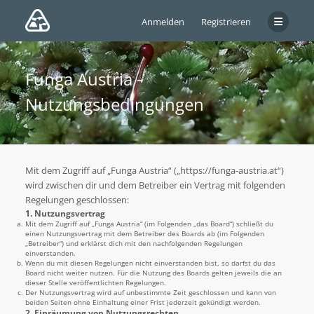
Anmelden
Registrieren
Funga Austria -
Nutzungsbedingungen
Mit dem Zugriff auf „Funga Austria“ („https://funga-austria.at“)
wird zwischen dir und dem Betreiber ein Vertrag mit folgenden
Regelungen geschlossen:
1. Nutzungsvertrag
Mit dem Zugriff auf „Funga Austria“ (im Folgenden „das Board“) schließt du
einen Nutzungsvertrag mit dem Betreiber des Boards ab (im Folgenden
„Betreiber“) und erklärst dich mit den nachfolgenden Regelungen
einverstanden.
Wenn du mit diesen Regelungen nicht einverstanden bist, so darfst du das
Board nicht weiter nutzen. Für die Nutzung des Boards gelten jeweils die an
dieser Stelle veröffentlichten Regelungen.
Der Nutzungsvertrag wird auf unbestimmte Zeit geschlossen und kann von
beiden Seiten ohne Einhaltung einer Frist jederzeit gekündigt werden.
2. Einräumung von Nutzungsrechten