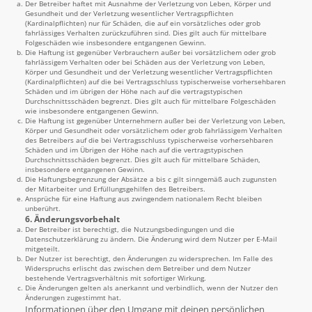
Der Betreiber haftet mit Ausnahme der Verletzung von Leben, Körper und
Gesundheit und der Verletzung wesentlicher Vertragspflichten
(Kardinalpflichten) nur für Schäden, die auf ein vorsätzliches oder grob
fahrlässiges Verhalten zurückzuführen sind. Dies gilt auch für mittelbare
Folgeschäden wie insbesondere entgangenen Gewinn.
Die Haftung ist gegenüber Verbrauchern außer bei vorsätzlichem oder grob
fahrlässigem Verhalten oder bei Schäden aus der Verletzung von Leben,
Körper und Gesundheit und der Verletzung wesentlicher Vertragspflichten
(Kardinalpflichten) auf die bei Vertragsschluss typischerweise vorhersehbaren
Schäden und im übrigen der Höhe nach auf die vertragstypischen
Durchschnittsschäden begrenzt. Dies gilt auch für mittelbare Folgeschäden
wie insbesondere entgangenen Gewinn.
Die Haftung ist gegenüber Unternehmern außer bei der Verletzung von Leben,
Körper und Gesundheit oder vorsätzlichem oder grob fahrlässigem Verhalten
des Betreibers auf die bei Vertragsschluss typischerweise vorhersehbaren
Schäden und im Übrigen der Höhe nach auf die vertragstypischen
Durchschnittsschäden begrenzt. Dies gilt auch für mittelbare Schäden,
insbesondere entgangenen Gewinn.
Die Haftungsbegrenzung der Absätze a bis c gilt sinngemäß auch zugunsten
der Mitarbeiter und Erfüllungsgehilfen des Betreibers.
Ansprüche für eine Haftung aus zwingendem nationalem Recht bleiben
unberührt.
6. Änderungsvorbehalt
Der Betreiber ist berechtigt, die Nutzungsbedingungen und die
Datenschutzerklärung zu ändern. Die Änderung wird dem Nutzer per E-Mail
mitgeteilt.
Der Nutzer ist berechtigt, den Änderungen zu widersprechen. Im Falle des
Widerspruchs erlischt das zwischen dem Betreiber und dem Nutzer
bestehende Vertragsverhältnis mit sofortiger Wirkung.
Die Änderungen gelten als anerkannt und verbindlich, wenn der Nutzer den
Änderungen zugestimmt hat.
Informationen über den Umgang mit deinen persönlichen