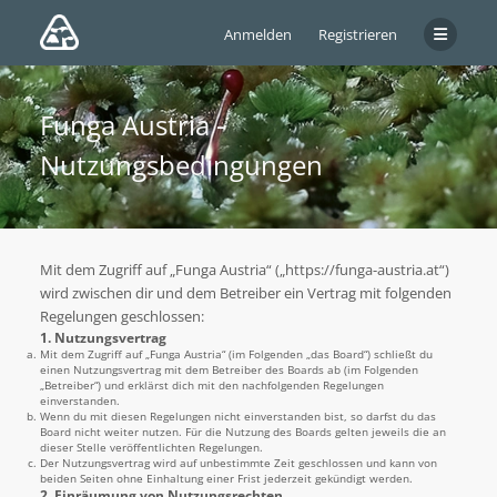
Anmelden
Registrieren
Funga Austria -
Nutzungsbedingungen
Mit dem Zugriff auf „Funga Austria“ („https://funga-austria.at“)
wird zwischen dir und dem Betreiber ein Vertrag mit folgenden
Regelungen geschlossen:
1. Nutzungsvertrag
Mit dem Zugriff auf „Funga Austria“ (im Folgenden „das Board“) schließt du
einen Nutzungsvertrag mit dem Betreiber des Boards ab (im Folgenden
„Betreiber“) und erklärst dich mit den nachfolgenden Regelungen
einverstanden.
Wenn du mit diesen Regelungen nicht einverstanden bist, so darfst du das
Board nicht weiter nutzen. Für die Nutzung des Boards gelten jeweils die an
dieser Stelle veröffentlichten Regelungen.
Der Nutzungsvertrag wird auf unbestimmte Zeit geschlossen und kann von
beiden Seiten ohne Einhaltung einer Frist jederzeit gekündigt werden.
2. Einräumung von Nutzungsrechten