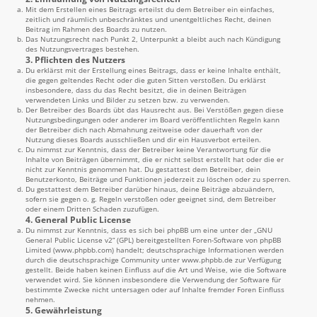
Mit dem Erstellen eines Beitrags erteilst du dem Betreiber ein einfaches,
zeitlich und räumlich unbeschränktes und unentgeltliches Recht, deinen
Beitrag im Rahmen des Boards zu nutzen.
Das Nutzungsrecht nach Punkt 2, Unterpunkt a bleibt auch nach Kündigung
des Nutzungsvertrages bestehen.
3. Pflichten des Nutzers
Du erklärst mit der Erstellung eines Beitrags, dass er keine Inhalte enthält,
die gegen geltendes Recht oder die guten Sitten verstoßen. Du erklärst
insbesondere, dass du das Recht besitzt, die in deinen Beiträgen
verwendeten Links und Bilder zu setzen bzw. zu verwenden.
Der Betreiber des Boards übt das Hausrecht aus. Bei Verstößen gegen diese
Nutzungsbedingungen oder anderer im Board veröffentlichten Regeln kann
der Betreiber dich nach Abmahnung zeitweise oder dauerhaft von der
Nutzung dieses Boards ausschließen und dir ein Hausverbot erteilen.
Du nimmst zur Kenntnis, dass der Betreiber keine Verantwortung für die
Inhalte von Beiträgen übernimmt, die er nicht selbst erstellt hat oder die er
nicht zur Kenntnis genommen hat. Du gestattest dem Betreiber, dein
Benutzerkonto, Beiträge und Funktionen jederzeit zu löschen oder zu sperren.
Du gestattest dem Betreiber darüber hinaus, deine Beiträge abzuändern,
sofern sie gegen o. g. Regeln verstoßen oder geeignet sind, dem Betreiber
oder einem Dritten Schaden zuzufügen.
4. General Public License
Du nimmst zur Kenntnis, dass es sich bei phpBB um eine unter der „
GNU
General Public License v2
“ (GPL) bereitgestellten Foren-Software von phpBB
Limited (
www.phpbb.com
) handelt; deutschsprachige Informationen werden
durch die deutschsprachige Community unter
www.phpbb.de
zur Verfügung
gestellt. Beide haben keinen Einfluss auf die Art und Weise, wie die Software
verwendet wird. Sie können insbesondere die Verwendung der Software für
bestimmte Zwecke nicht untersagen oder auf Inhalte fremder Foren Einfluss
nehmen.
5. Gewährleistung