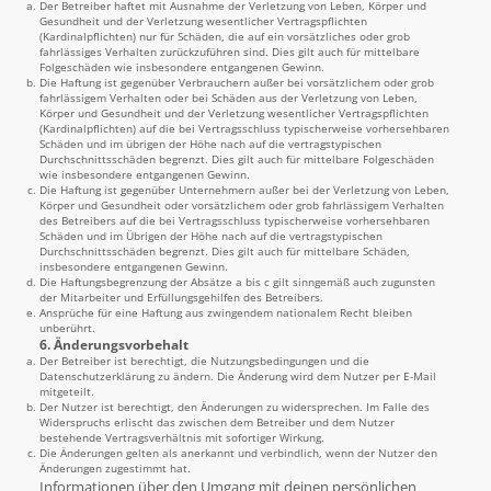
Der Betreiber haftet mit Ausnahme der Verletzung von Leben, Körper und
Gesundheit und der Verletzung wesentlicher Vertragspflichten
(Kardinalpflichten) nur für Schäden, die auf ein vorsätzliches oder grob
fahrlässiges Verhalten zurückzuführen sind. Dies gilt auch für mittelbare
Folgeschäden wie insbesondere entgangenen Gewinn.
Die Haftung ist gegenüber Verbrauchern außer bei vorsätzlichem oder grob
fahrlässigem Verhalten oder bei Schäden aus der Verletzung von Leben,
Körper und Gesundheit und der Verletzung wesentlicher Vertragspflichten
(Kardinalpflichten) auf die bei Vertragsschluss typischerweise vorhersehbaren
Schäden und im übrigen der Höhe nach auf die vertragstypischen
Durchschnittsschäden begrenzt. Dies gilt auch für mittelbare Folgeschäden
wie insbesondere entgangenen Gewinn.
Die Haftung ist gegenüber Unternehmern außer bei der Verletzung von Leben,
Körper und Gesundheit oder vorsätzlichem oder grob fahrlässigem Verhalten
des Betreibers auf die bei Vertragsschluss typischerweise vorhersehbaren
Schäden und im Übrigen der Höhe nach auf die vertragstypischen
Durchschnittsschäden begrenzt. Dies gilt auch für mittelbare Schäden,
insbesondere entgangenen Gewinn.
Die Haftungsbegrenzung der Absätze a bis c gilt sinngemäß auch zugunsten
der Mitarbeiter und Erfüllungsgehilfen des Betreibers.
Ansprüche für eine Haftung aus zwingendem nationalem Recht bleiben
unberührt.
6. Änderungsvorbehalt
Der Betreiber ist berechtigt, die Nutzungsbedingungen und die
Datenschutzerklärung zu ändern. Die Änderung wird dem Nutzer per E-Mail
mitgeteilt.
Der Nutzer ist berechtigt, den Änderungen zu widersprechen. Im Falle des
Widerspruchs erlischt das zwischen dem Betreiber und dem Nutzer
bestehende Vertragsverhältnis mit sofortiger Wirkung.
Die Änderungen gelten als anerkannt und verbindlich, wenn der Nutzer den
Änderungen zugestimmt hat.
Informationen über den Umgang mit deinen persönlichen